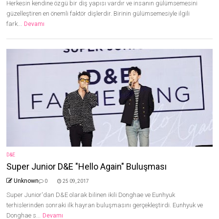
Herkesin kendine özgü bir diş yapısı vardır ve insanın gülümsemesini
güzelleştiren en önemli faktör dişlerdir. Birinin gülümsemesiyle ilgili
fark...
Devamı
D&E
Super Junior D&E "Hello Again" Buluşması
Unknown
0
25 09, 2017
Super Junior'dan D&E olarak bilinen ikili Donghae ve Eunhyuk
terhislerinden sonraki ilk hayran buluşmasını gerçekleştirdi. Eunhyuk ve
Donghae s...
Devamı