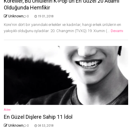
Koreliler, Bu Ünlülerin K-Pop'un En Güzel 20 Adamı
Olduğunda Hemfikir
Unknown
0
19 01, 2018
Kore'nin dört bir yanındaki erkekler ve kadınlar, hangi erkek ünlülerin en
yakışıklı olduğunu oyladılar. 20. Changmin (TVXQ) 19. Xiumin (...
Devamı
Ailee
En Güzel Dişlere Sahip 11 İdol
Unknown
0
04 53, 2018