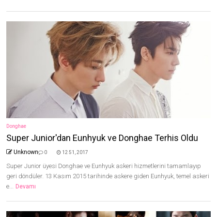
Donghae
Super Junior'dan Eunhyuk ve Donghae Terhis Oldu
Unknown
0
12 51, 2017
Super Junior üyesi Donghae ve Eunhyuk askeri hizmetlerini tamamlayıp
geri döndüler. 13 Kasım 2015 tarihinde askere giden Eunhyuk, temel askeri
e...
Devamı