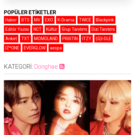
POPÜLER ETİKETLER
Haber
BTS
MV
EXO
K-Drama
TWICE
Blackpink
Editör Yazısı
NCT
Kültür
Grup Tanıtımı
Dizi Tanıtımı
Anket
TXT
MOMOLAND
PRISTIN
ITZY
(G)I-DLE
IZ*ONE
EVERGLOW
aespa
KATEGORİ:
Donghae