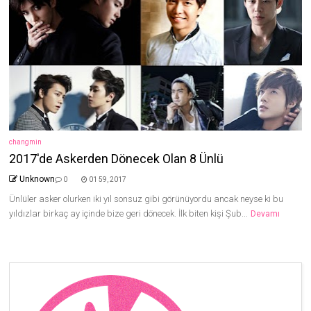
changmin
2017'de Askerden Dönecek Olan 8 Ünlü
Unknown
0
01 59, 2017
Ünlüler asker olurken iki yıl sonsuz gibi görünüyordu ancak neyse ki bu
yıldızlar birkaç ay içinde bize geri dönecek. İlk biten kişi Şub...
Devamı