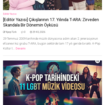
Editör Yazısı
[Editör Yazısı] Çıkışlarının 17. Yılında T-ARA: Zirveden
Skandala Bir Dönemin Öyküsü
Kpop Türk
0
29 40, 2026
29 Temmuz 2009 tarihinde müzik dünyasına adım atan 2. jenerasyonun
efsanevi kız grubu T-ARA, bugün sektörde tam 17 yılı geride bıraktı. K-Pop
Kültür t...
Devamı