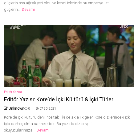
güçlerin son uğrak yeri oldu ve kendi içlerinde bu emperyalist
güçlerin...
Devamı
Editör Yazısı
Editör Yazısı: Kore'de İçki Kültürü & İçki Türleri
Unknown
0
07 50, 2021
Kore'de içki kültürü denilince tabii ki de akla ilk gelen Kore dizilerindeki içki
içip sarhoş olma sahneleridir. Bu yazıda siz sevgili
okuyucularımıza...
Devamı