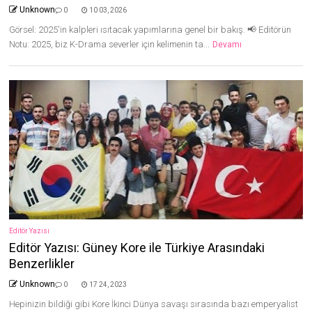
Unknown
0
10 03, 2026
Görsel: 2025'in kalpleri ısıtacak yapımlarına genel bir bakış. 📢 Editörün
Notu: 2025, biz K-Drama severler için kelimenin ta...
Devamı
Editör Yazısı
Editör Yazısı: Güney Kore ile Türkiye Arasındaki
Benzerlikler
Unknown
0
17 24, 2023
Hepinizin bildiği gibi Kore İkinci Dünya savaşı sırasında bazı emperyalist