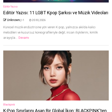
Editör Yazısı
Editör Yazısı: 11 LGBT Kpop Şarkısı ve Müzik Videoları
Unknown
1
20 30, 2026
Küresel müzik endüstrisine yön veren K-pop, yalnızca akılda kalıcı
melodileri ve kusursuz koreografileriyle değil; insan ilişkilerini, kimlik
arayışla...
Devamı
Blackpink
K-Pop Sınırlarını Aşan Bir Global İkon: BLACKPINK'ten