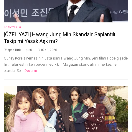
Editör Yazısı
[ÖZEL YAZI] Hwang Jung Min Skandalı: Saplantılı
Takip mi Yasak Aşk mı?
Kpop Türk
0
02 41, 2026
Güney Kore sinemasının usta ismi Hwang Jung Min, yeni filmi Hope gişede
fırtınalar estirirken beklenmedik bir Magazin skandalının merkezine
oturdu. So...
Devamı