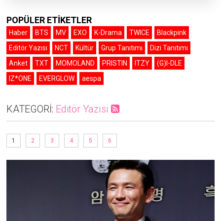
POPÜLER ETİKETLER
Haber
BTS
MV
EXO
K-Drama
TWICE
Blackpink
Editör Yazısı
NCT
Kültür
Grup Tanıtımı
Dizi Tanıtımı
Anket
TXT
MOMOLAND
PRISTIN
ITZY
(G)I-DLE
IZ*ONE
EVERGLOW
aespa
KATEGORİ:
Editör Yazısı
1
2
3
4
5
6