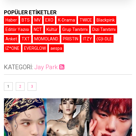
POPÜLER ETİKETLER
Haber
BTS
MV
EXO
K-Drama
TWICE
Blackpink
Editör Yazısı
NCT
Kültür
Grup Tanıtımı
Dizi Tanıtımı
Anket
TXT
MOMOLAND
PRISTIN
ITZY
(G)I-DLE
IZ*ONE
EVERGLOW
aespa
KATEGORİ:
Jay Park
1
2
3