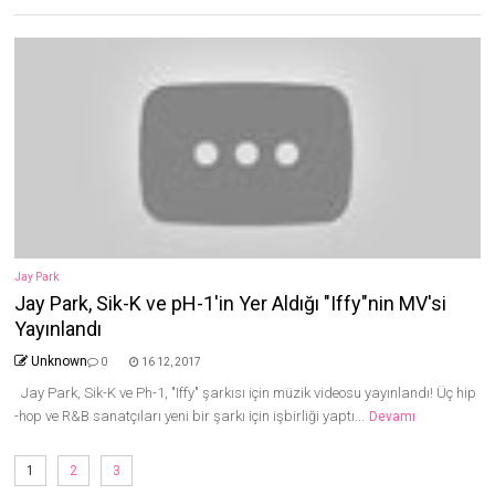
Jay Park
Jay Park, Sik-K ve pH-1'in Yer Aldığı "Iffy"nin MV'si
Yayınlandı
Unknown
0
16 12, 2017
Jay Park, Sik-K ve Ph-1, "Iffy" şarkısı için müzik videosu yayınlandı! Üç hip
-hop ve R&B sanatçıları yeni bir şarkı için işbirliği yaptı...
Devamı
1
2
3