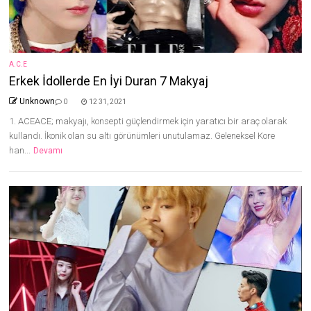
A.C.E
Erkek İdollerde En İyi Duran 7 Makyaj
Unknown
0
12 31, 2021
1. ACEACE; makyajı, konsepti güçlendirmek için yaratıcı bir araç olarak
kullandı. İkonik olan su altı görünümleri unutulamaz. Geleneksel Kore
han...
Devamı