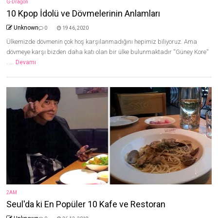
G-Dragon
10 Kpop İdolü ve Dövmelerinin Anlamları
Unknown
0
19 46, 2020
Ülkemizde dövmenin çok hoş karşılanmadığını hepimiz biliyoruz. Ama
dövmeye karşı bizden daha katı olan bir ülke bulunmaktadır ''Güney Kore''
. ...
Devamı
2AM
Seul'da ki En Popüler 10 Kafe ve Restoran