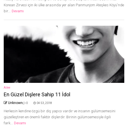
Korean Zirvesi için iki ülke arasında yer alan Panmunjom Ateşkes Köyü'nde
bir...
Devamı
Ailee
En Güzel Dişlere Sahip 11 İdol
Unknown
0
04 53, 2018
Herkesin kendine özgü bir diş yapısı vardır ve insanın gülümsemesini
güzelleştiren en önemli faktör dişlerdir. Birinin gülümsemesiyle ilgili
fark...
Devamı