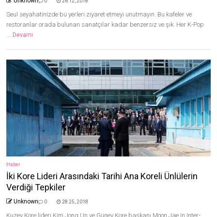
Unknown
0
26 12, 2018
Seul seyahatinizde bu yerleri ziyaret etmeyi unutmayın. Bu kafeler ve
restoranlar orada bulunan sanatçılar kadar benzersiz ve şık. Her K-Pop
...
Devamı
Haber
İki Kore Lideri Arasındaki Tarihi Ana Koreli Ünlülerin
Verdiği Tepkiler
Unknown
0
28 25, 2018
Kuzey Kore lideri Kim Jong Un ve Güney Kore başkanı Moon Jae In Inter-