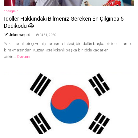
changmin
İdoller Hakkındaki Bilmeniz Gereken En Çılgınca 5
Dedikodu 😱
Unknown
0
04 54, 2020
Yakın tarihli bir çevrimiçi tartışma listesi, bir idolün başka bir idolü hamile
bırakmasından, Kuzey Kore kökenli başka bir idole kadar en
çirkin...
Devamı