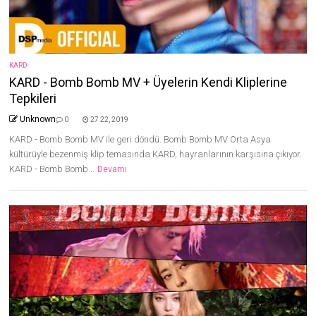
KARD
KARD - Bomb Bomb MV + Üyelerin Kendi Kliplerine
Tepkileri
Unknown
0
27 22, 2019
KARD - Bomb Bomb MV ile geri döndü. Bomb Bomb MV Orta Asya
kültürüyle bezenmiş klip temasında KARD, hayranlarının karşısına çıkıyor.
KARD - Bomb Bomb...
Devamı