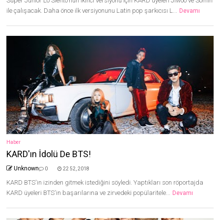
Super Junior Lo Siento'nun ikinci versiyonu için KARD üyeleri Jiwoo ve Somin
ile çalışacak. Daha önce ilk versiyonunu Latin pop şarkıcısı L...
Devamı
Haber
KARD'ın İdolü De BTS!
Unknown
0
22 52, 2018
KARD BTS'in izinden gitmek istediğini söyledi. Yaptıkları son röportajda
KARD üyeleri BTS'in başarılarına ve zirvedeki popülaritele...
Devamı