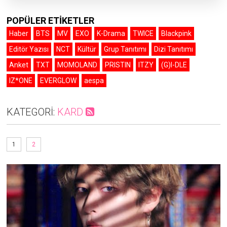
POPÜLER ETİKETLER
Haber
BTS
MV
EXO
K-Drama
TWICE
Blackpink
Editör Yazısı
NCT
Kültür
Grup Tanıtımı
Dizi Tanıtımı
Anket
TXT
MOMOLAND
PRISTIN
ITZY
(G)I-DLE
IZ*ONE
EVERGLOW
aespa
KATEGORİ:
KARD
1
2