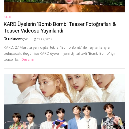
KARD
KARD Üyelerin 'Bomb Bomb' Teaser Fotoğrafları &
Teaser Videosu Yayınlandı
Unknown
0
19 47, 2019
KARD, 27 Mart'ta yeni dijital teklisi "Bomb Bomb" ile hayranlarıyla
buluşacak. Bugün ise KARD üyelerin yeni dijital tekli "Bomb Bomb" için
teaser fo...
Devamı