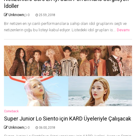
İdoller
Unknown
0
25 59, 2018
Bir netizen en iyi canlı performanslara sahip olan idol gruplarını seçti ve
netizenlerin çoğu bu listeyi kabul ediyor. Listedeki idol grupları is...
Devamı
Comeback
Super Junior Lo Siento için KARD Üyeleriyle Çalışacak
Unknown
0
06 00, 2018