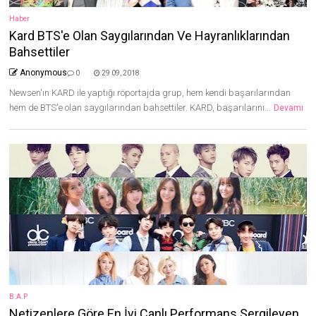
Haber
Kard BTS'e Olan Saygılarından Ve Hayranlıklarından
Bahsettiler
Anonymous
0
29 09, 2018
Newsen'ın KARD ile yaptığı röportajda grup, hem kendi başarılarından
hem de BTS'e olan saygılarından bahsettiler. KARD, başarılarını...
Devamı
B.A.P
Netizenlere Göre En İyi Canlı Performans Sergileyen