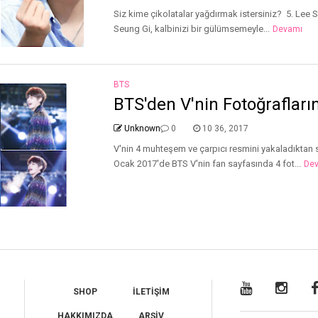
Siz kime çikolatalar yağdırmak istersiniz? 5. Lee 
Seung Gi, kalbinizi bir gülümsemeyle...
Devamı
BTS
BTS'den V'nin Fotoğrafları
Unknown
0
10 36, 2017
V'nin 4 muhteşem ve çarpıcı resmini yakaladıktan so
Ocak 2017'de BTS V'nin fan sayfasında 4 fot...
De
SHOP
İLETİŞİM
HAKKIMIZDA
ARŞİV