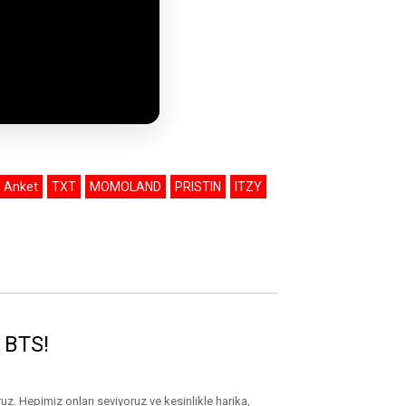
Anket
TXT
MOMOLAND
PRISTIN
ITZY
ü BTS!
uz. Hepimiz onları seviyoruz ve kesinlikle harika,