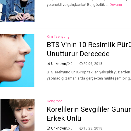
yetenekli ve çalışkanlar! Bu, gözlük ...
Devamı
Kim Taehyung
BTS V'nin 10 Resimlik Pür
Unutturur Derecede
Unknown
0
20 06, 2018
BTS Taehyung'un K-Pop'taki en yakışıklı yüzlerden 
yapmadığı zamanlarda gerçekten muhteşem bir g.
Gong Yoo
Korelilerin Sevgililer Günü
Erkek Ünlü
Unknown
0
15 23, 2018