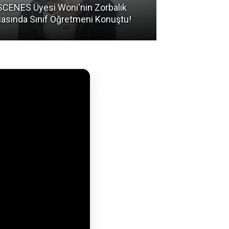
CENES Üyesi Woni'nin Zorbalık
BTS Üyelerinin
iasında Sınıf Öğretmeni Konuştu!
Hareketler Ned