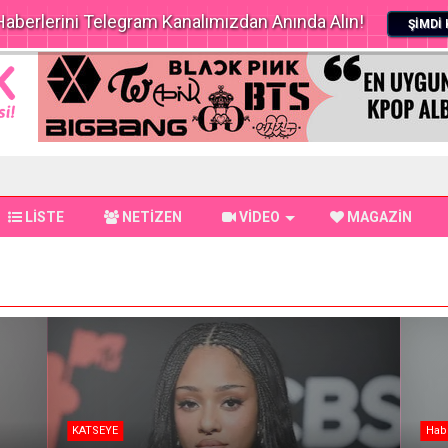
aberlerini Telegram Kanalımızdan Anında Alın!
ŞİMDİ 
LİSTE
NETİZEN
VİDEO
MAGAZİN
KATSEYE
Hab