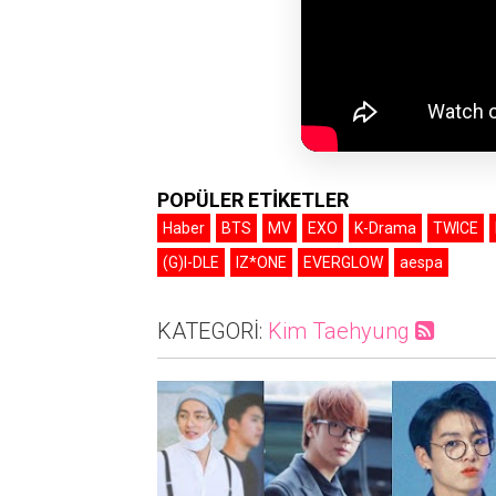
POPÜLER ETİKETLER
Haber
BTS
MV
EXO
K-Drama
TWICE
(G)I-DLE
IZ*ONE
EVERGLOW
aespa
KATEGORİ:
Kim Taehyung