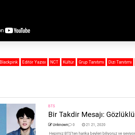
Blackpink
Editör Yazısı
NCT
Kültür
Grup Tanıtımı
Dizi Tanıtımı
BTS
Bir Takdir Mesajı: Gözlükl
Unknown
0
21 21, 2020
Hepimiz BTS'ten harika beyleri biliyoruz ve seviyor