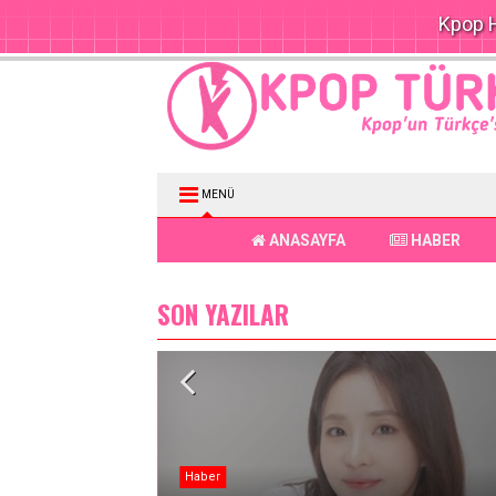
Kpop H
MENÜ
ANASAYFA
HABER
SON YAZILAR
Haber