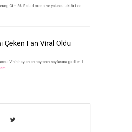
Seung Gi – 8% Ballad prensi ve yakışıklı aktör Lee
nı Çeken Fan Viral Oldu
nra V'nin hayranları hayranın sayfasına girdiler. 1
vamı