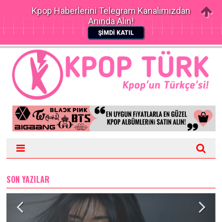
Kpop Haberlerini Telegram Kanalımızdan
Anında Alın!
ŞİMDİ KATIL
SON YAZILAR