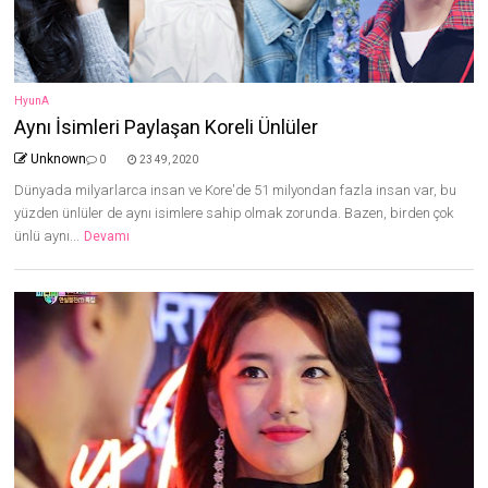
HyunA
Aynı İsimleri Paylaşan Koreli Ünlüler
Unknown
0
23 49, 2020
Dünyada milyarlarca insan ve Kore'de 51 milyondan fazla insan var, bu
yüzden ünlüler de aynı isimlere sahip olmak zorunda. Bazen, birden çok
ünlü aynı...
Devamı