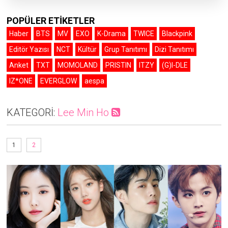
POPÜLER ETİKETLER
Haber
BTS
MV
EXO
K-Drama
TWICE
Blackpink
Editör Yazısı
NCT
Kültür
Grup Tanıtımı
Dizi Tanıtımı
Anket
TXT
MOMOLAND
PRISTIN
ITZY
(G)I-DLE
IZ*ONE
EVERGLOW
aespa
KATEGORİ:
Lee Min Ho
1
2