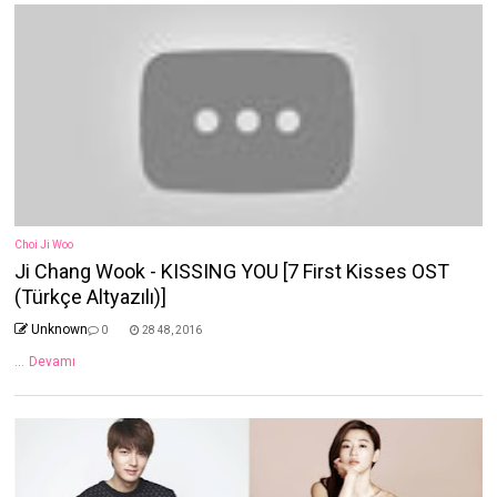
Choi Ji Woo
Ji Chang Wook - KISSING YOU [7 First Kisses OST
(Türkçe Altyazılı)]
Unknown
0
28 48, 2016
...
Devamı