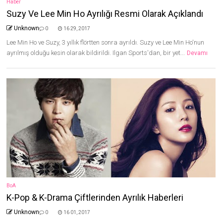
Haber
Suzy Ve Lee Min Ho Ayrılığı Resmi Olarak Açıklandı
Unknown
0
16 29, 2017
Lee Min Ho ve Suzy, 3 yıllık flörtten sonra ayrıldı. Suzy ve Lee Min Ho'nun
ayrılmış olduğu kesin olarak bildirildi. Ilgan Sports'dan, bir yet...
Devamı
BoA
K-Pop & K-Drama Çiftlerinden Ayrılık Haberleri
Unknown
0
16 01, 2017