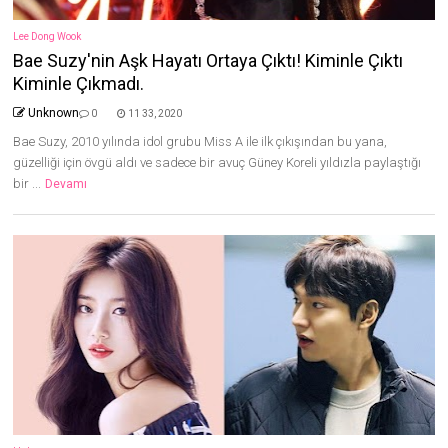
Lee Dong Wook
Bae Suzy'nin Aşk Hayatı Ortaya Çıktı! Kiminle Çıktı
Kiminle Çıkmadı.
Unknown
0
11 33, 2020
Bae Suzy, 2010 yılında idol grubu Miss A ile ilk çıkışından bu yana,
güzelliği için övgü aldı ve sadece bir avuç Güney Koreli yıldızla paylaştığı
bir ...
Devamı