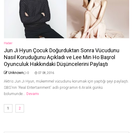
Haber
Jun Ji Hyun Çocuk Doğurduktan Sonra Vücudunu
Nasıl Koruduğunu Açıkladı ve Lee Min Ho Başrol
Oyunculuk Hakkındaki Düşüncelerini Paylaştı
Unknown
0
07 08, 2016
Aktris Jun Ji Hyun, mükemmel vücudunu korumak için yaptığı şeyi paylaştı.
SBS'nin 'Real Entertainment' adlı programın 6 Aralık günkü
bolumunde...
Devamı
1
2