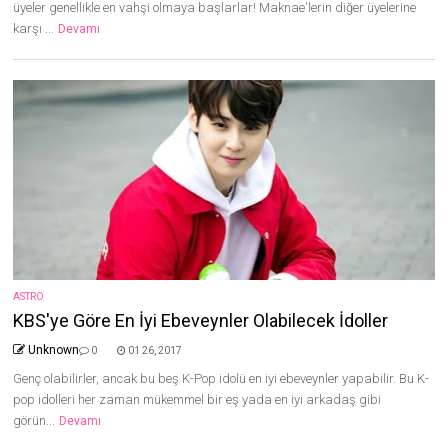
üyeler genellikle en vahşi olmaya başlarlar! Maknae'lerin diğer üyelerine
karşı ...
Devamı
ASTRO
KBS'ye Göre En İyi Ebeveynler Olabilecek İdoller
Unknown
0
01 26, 2017
Genç olabilirler, ancak bu beş K-Pop idolü en iyi ebeveynler yapabilir. Bu K-
pop idolleri her zaman mükemmel bir eş yada en iyi arkadaş gibi
görün...
Devamı