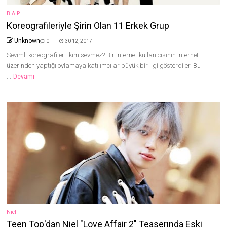
B.A.P
Koreografileriyle Şirin Olan 11 Erkek Grup
Unknown
0
30 12, 2017
Sevimli koreografileri kim sevmez? Bir internet kullanıcısının internet
üzerinden yaptığı oylamaya katılımcılar büyük bir ilgi gösterdiler. Bu
...
Devamı
Niel
Teen Top'dan Niel "Love Affair 2" Teaserında Eski