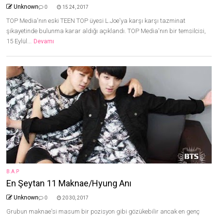
Unknown
0
15 24, 2017
TOP Media'nın eski TEEN TOP üyesi L.Joe'ya karşı karşı tazminat
şikayetinde bulunma karar aldığı açıklandı. TOP Media'nın bir temsilcisi,
15 Eylül...
Devamı
B.A.P
En Şeytan 11 Maknae/Hyung Anı
Unknown
0
20 30, 2017
Grubun maknae'si masum bir pozisyon gibi gözükebilir ancak en genç