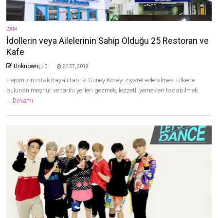
2AM
İdollerin veya Ailelerinin Sahip Olduğu 25 Restoran ve
Kafe
Unknown
0
26 57, 2019
Hepimizin ortak hayali tabi ki Güney Kore’yi ziyaret edebilmek. Ülkede
bulunan meşhur ve tarihi yerleri gezmek, lezzetli yemekleri tadabilmek.
...
Devamı