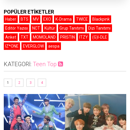
POPÜLER ETİKETLER
Haber
BTS
MV
EXO
K-Drama
TWICE
Blackpink
Editör Yazısı
NCT
Kültür
Grup Tanıtımı
Dizi Tanıtımı
Anket
TXT
MOMOLAND
PRISTIN
ITZY
(G)I-DLE
IZ*ONE
EVERGLOW
aespa
KATEGORİ:
Teen Top
1
2
3
4