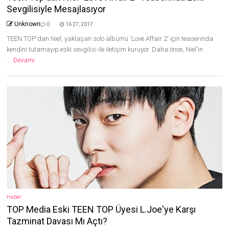
Sevgilisiyle Mesajlasıyor
Unknown
0
16 27, 2017
TEEN TOP'dan Niel, yaklaşan solo albümü 'Love Affair 2' için teaserında
kendini tutamayıp eski sevgilisi ile iletişim kuruyor. Daha önce, Niel'in
...
Devamı
Haber
TOP Media Eski TEEN TOP Üyesi L.Joe'ye Karşı
Tazminat Davası Mı Açtı?