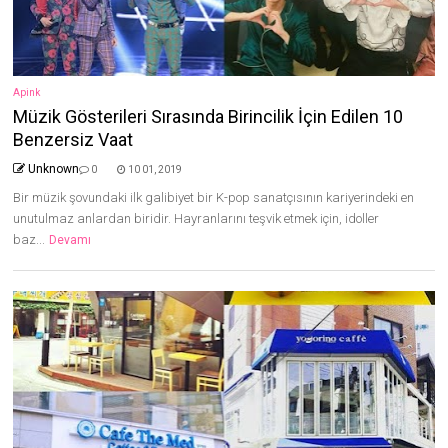
Apink
Müzik Gösterileri Sırasında Birincilik İçin Edilen 10
Benzersiz Vaat
Unknown
0
10 01, 2019
Bir müzik şovundaki ilk galibiyet bir K-pop sanatçısının kariyerindeki en
unutulmaz anlardan biridir. Hayranlarını teşvik etmek için, idoller
baz...
Devamı