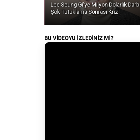
nı Sızdı:
Lee Seung Gi'ye Milyon Dolarlık Darb
?
Şok Tutuklama Sonrası Kriz!
BU VİDEOYU İZLEDİNİZ Mİ?