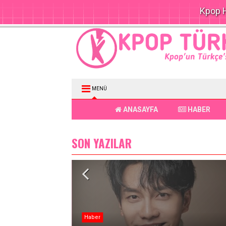
Kpop H
MENÜ
ANASAYFA
HABER
SON YAZILAR
Haber