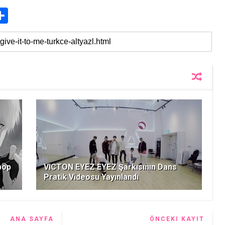
S
h
a
r
e
pop
VICTON EYEZ EYEZ Şarkısının Dans
Pratik Videosu Yayınlandı
ANA SAYFA
ÖNCEKI KAYIT