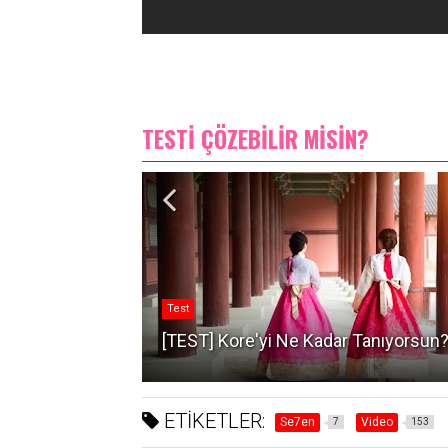
TESTİ ÇÖZEBİLİR MİSİN?
Test
nıyorsun?
[TEST] Kore'yi Ne Kadar Tanıyorsun
ETİKETLER:
Se7en
Video
7
153