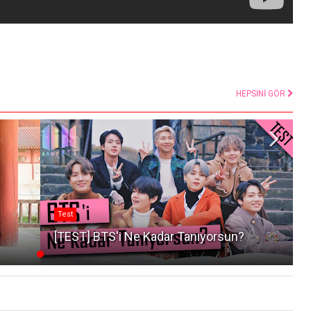
HEPSİNİ GÖR
Test
?
[TEST] BTS'i Ne Kadar Tanıyorsun?