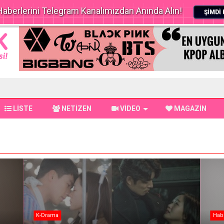
aberlerini Telegram Kanalımızdan Anında Alın!
ŞİMDİ 
LİSTE
NETİZEN
VİDEO
MAGAZİN
K-Drama
Hab