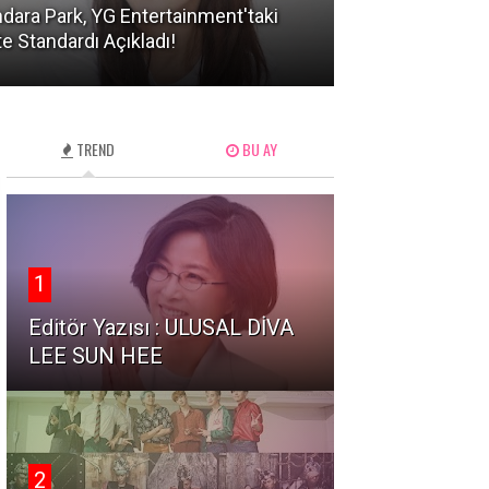
dara Park, YG Entertainment'taki
KATSEYE'den Ma
te Standardı Açıkladı!
mı? Şok Eden Sı
TREND
BU AY
1
Editör Yazısı : ULUSAL DİVA
LEE SUN HEE
2