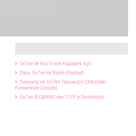
Se7en İlk Kez Evinin Kapılarını Açtı
Dara, Se7en ile Resim Paylaştı
Daesung Ve Se7en Taeyang'ın Chiba'daki
Konserinde Görüldü
Se7en BIGBANG'den T.O.P'yi Destekledi