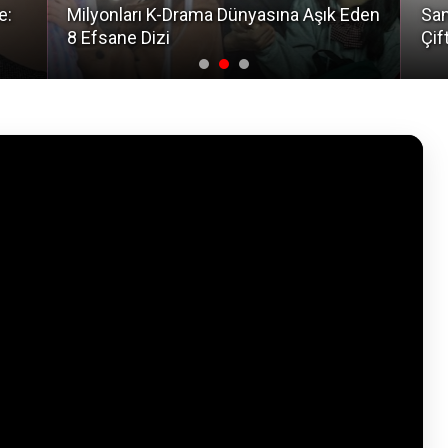
e:
Milyonları K-Drama Dünyasına Aşık Eden
San
8 Efsane Dizi
Çif