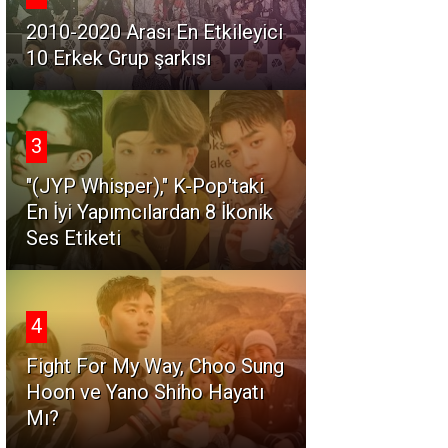
2010-2020 Arası En Etkileyici
10 Erkek Grup şarkısı
3
"(JYP Whisper)," K-Pop'taki
En İyi Yapımcılardan 8 İkonik
Ses Etiketi
4
Fight For My Way, Choo Sung
Hoon ve Yano Shiho Hayatı
Mı?