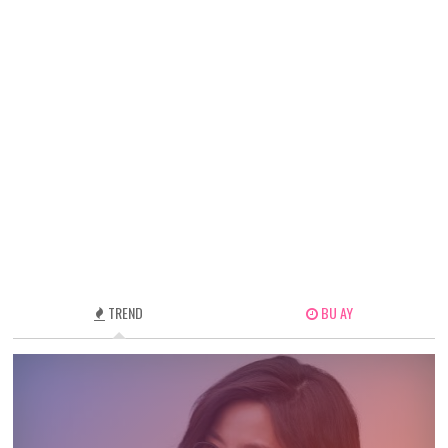
TREND
BU AY