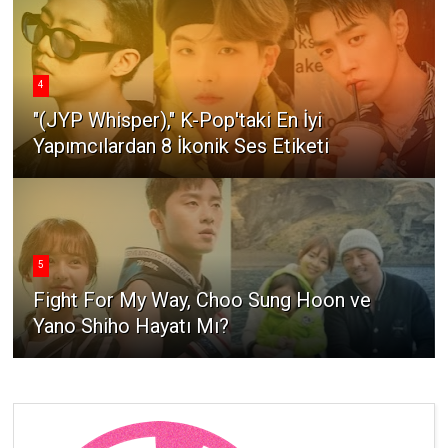
4
"(JYP Whisper)," K-Pop'taki En İyi
Yapımcılardan 8 İkonik Ses Etiketi
5
Fight For My Way, Choo Sung Hoon ve
Yano Shiho Hayatı Mı?