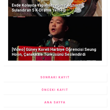
Evde Kolayca Yapabileceğiniz Ağzınızı
Sulandıran 5 K-Drama Yemeği
[Video] Güney Koreli Harbiye Öğrencisi Seung
Hoon, Çanakkale Türküsünü Seslendirdi
SONRAKI KAYIT
ÖNCEKI KAYIT
ANA SAYFA