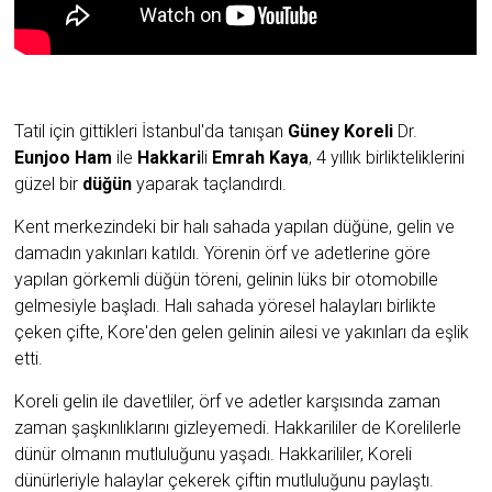
Tatil için gittikleri İstanbul'da tanışan
Güney Koreli
Dr.
Eunjoo Ham
ile
Hakkari
li
Emrah Kaya
, 4 yıllık birlikteliklerini
güzel bir
düğün
yaparak taçlandırdı.
Kent merkezindeki bir halı sahada yapılan düğüne, gelin ve
damadın yakınları katıldı. Yörenin örf ve adetlerine göre
yapılan görkemli düğün töreni, gelinin lüks bir otomobille
gelmesiyle başladı. Halı sahada yöresel halayları birlikte
çeken çifte, Kore'den gelen gelinin ailesi ve yakınları da eşlik
etti.
Koreli gelin ile davetliler, örf ve adetler karşısında zaman
zaman şaşkınlıklarını gizleyemedi. Hakkarililer de Korelilerle
dünür olmanın mutluluğunu yaşadı. Hakkarililer, Koreli
dünürleriyle halaylar çekerek çiftin mutluluğunu paylaştı.