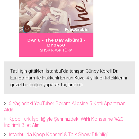
 DANGER
S LOVE
Albümü
Albümü
Albümü
DAY 6 - The Day Albümü -
2
2
DY0450
SHOP KPOP TÜRK
Tatil için gittikleri İstanbul'da tanışan Güney Koreli Dr.
Eunjoo Ham ile Hakkarili Emrah Kaya, 4 yıllık birlikteliklerini
güzel bir düğün yaparak taçlandırdı.
6 Yaşındaki YouTuber Boram Ailesine 5 Katlı Apartman
Aldı!
Kpop Türk İşbirliğiyle Şehrinizdeki WiHi Konserine %20
İndirimli Bilet Alın!
İstanbul'da Kpop Konseri & Talk Show Etkinliği