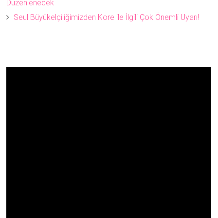
Düzenlenecek
Seul Büyükelçiliğimizden Kore ile İlgili Çok Önemli Uyarı!