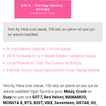
 DANGER
S LOVE
Albümü
Albümü
Albümü
DAY 6 - The Day Albümü -
DAY 6 - DAYDREAM Albümü -
2
2
DY0450
DY0451
SHOP KPOP TÜRK
SHOP KPOP TÜRK
Yeni Ay Yılına özel olarak, 100 idol, en iyilerin en iyisi için
bir ankete katıldılar!
Bu Kış Kalbinizi Isıtacak 15 Kore Baladı
2018 Soribada En İyi K-Müzik Ödülleri Sahiplerini Buldu!
Crush Pharrell Ve Tyler, The Creator İle Buluştu
Editörün Seçimi: Kpop Şarkıcılarının Cover Yaptığı Şarkılar
Yeni Ay Yılına özel olarak, 100 idol, en iyilerin en iyisi için bir
ankete katıldılar!
Ilgan Sports'a göre,
Minzy,
Crush
ve
Suzy
'nin yanı sıra
GOT7, Red Velvet, MAMAMOO,
MONSTA X, BTS, B2ST, VIXX, Seventeen, SISTAR, IOI,