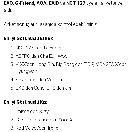
EXO, G-Friend, AOA, EXID
ve
NCT 127
üyeleri ankette yer
aldı.
Anket sonuçlarını aşağıda kontrol edebilirsiniz!
En İyi Görünüşlü Erkek
NCT 127'den Taeyong
ASTRO'dan Cha Eun Woo
VIXX'den Hong Bin, Big Bang'den T.O.P, MONSTA X'dan
Hyungwon
Seventeen'den Vernon
EXO'den Suho, BTS'den Jin
En İyi Görünüşlü Kız
missA'den Suzy
Girls' Generation'dan YoonA
Red Velvet'den Irene