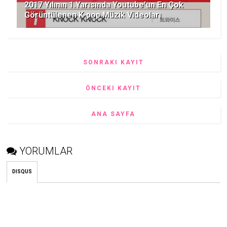
2017 Yılının 1.Yarısında Youtube'un En Çok
Görüntülenen K-pop Müzik Videoları
SONRAKI KAYIT
ÖNCEKI KAYIT
ANA SAYFA
YORUMLAR
DISQUS