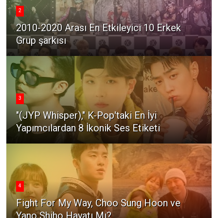
2
2010-2020 Arası En Etkileyici 10 Erkek
Grup şarkısı
3
"(JYP Whisper)," K-Pop'taki En İyi
Yapımcılardan 8 İkonik Ses Etiketi
4
Fight For My Way, Choo Sung Hoon ve
Yano Shiho Hayatı Mı?