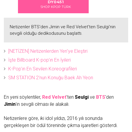
2
2
DY0451
SHOP KPOP TÜRK
Netizenler BTS'den Jimin ve Red Velvet'ten Seulgi'nin
sevgili olduğu dedikodusunu başlattı.
[NETİZEN] Netizenlerden Yeri'ye Eleştiri
İşte Billboard K-pop’ın En İyileri
K-Pop'ın En Sevilen Koreografileri
SM STATION 2'nun Konuğu Baek Ah Yeon
En yeni söylentiler,
Red Velvet
'ten
Seulgi
ve
BTS
'den
Jimin
'in sevgili olması ile alakalı.
Netizenlere göre, iki idol yıldızı, 2016 yılı sonunda
gerçekleşen bir ödül töreninde çıkma işaretleri gösterdi.