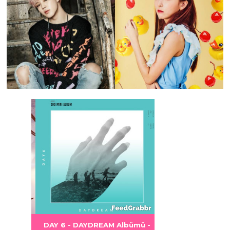
 DANGER
S LOVE
Albümü
Albümü
Albümü
ümü -
DAY 6 - DAYDREAM Albümü -