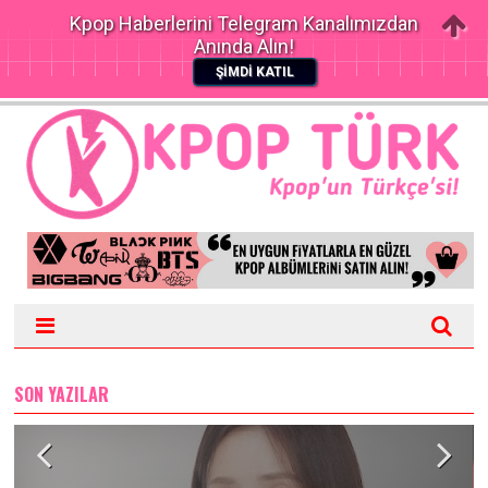
Kpop Haberlerini Telegram Kanalımızdan
Anında Alın!
ŞİMDİ KATIL
SON YAZILAR