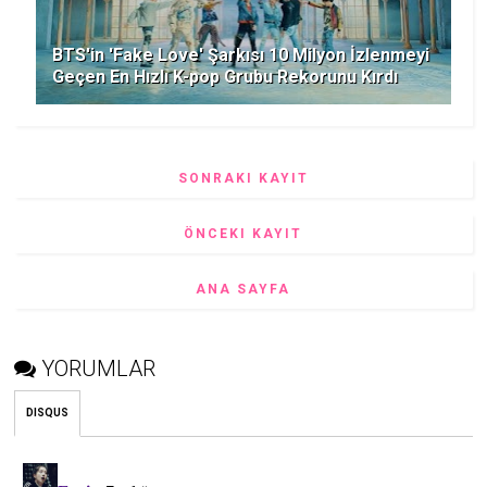
BTS'in 'Fake Love' Şarkısı 10 Milyon İzlenmeyi
Geçen En Hızlı K-pop Grubu Rekorunu Kırdı
SONRAKI KAYIT
ÖNCEKI KAYIT
ANA SAYFA
YORUMLAR
DISQUS