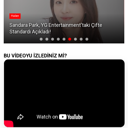
KATSEYE
KATSEYE'den Manon Gruptan Ayrıldı mı? Şok
Eden Sızıntı!
BU VİDEOYU İZLEDİNİZ Mİ?