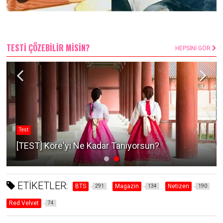
TESTİ ÇÖZEBİLİR MİSİN?
HEPSİNİ GÖR
Test
[TEST] Kore'yi Ne Kadar Tanıyorsun?
ETİKETLER:
BTS
Magazin
Netizen
291
134
190
Red Velvet
74