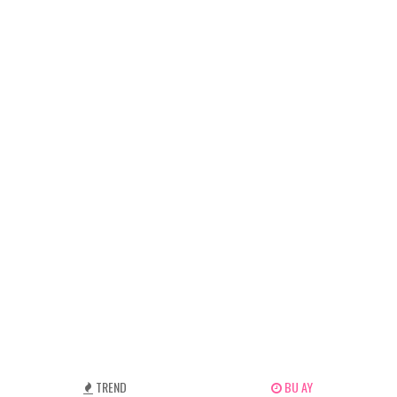
TREND
BU AY