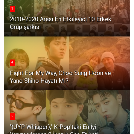
3
2010-2020 Arası En Etkileyici 10 Erkek
Grup şarkısı
4
Fight For My Way, Choo Sung Hoon ve
Yano Shiho Hayatı Mı?
5
"(JYP Whisper)," K-Pop'taki En İyi