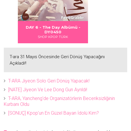
 DANGER
S LOVE
Albümü
Albümü
Albümü
DAY 6 - The Day Albümü -
2
2
DY0450
SHOP KPOP TÜRK
T-ara 31 Mayıs Öncesinde Geri Dönüş Yapacağını
Açıkladı!!
T-ARA Jiyeon Solo Geri Dönüş Yapacak!
[NATE] Jiyeon Ve Lee Dong Gun Ayrıldı!
T-ARA, Yancheng'de Organizatörlerin Beceriksizliğinin
Kurbanı Oldu
[SONUÇ] Kpop'un En Güzel Bayan İdolü Kim?