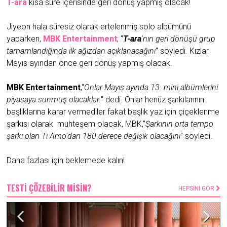
T-ara
kısa süre içerisinde geri dönüş yapmış olacak!
Jiyeon hala süresiz olarak ertelenmiş solo albümünü
yaparken,
MBK Entertainment
; "
T-ara
'nın geri dönüşü grup
tamamlandığında ilk ağızdan açıklanacağını
" söyledi. Kızlar
Mayıs ayından önce geri dönüş yapmış olacak.
MBK Entertainment
,"
Onlar Mayıs ayında 13. mini albümlerini
piyasaya sunmuş olacaklar.
" dedi. Onlar henüz şarkılarının
başlıklarına karar vermediler fakat başlık yaz için çiçeklenme
şarkısı olarak muhteşem olacak, MBK,"
Şarkının orta tempo
şarkı olan Ti Amo'dan 180 derece değişik olacağını
" söyledi.
Daha fazlası için beklemede kalın!
TESTİ ÇÖZEBİLİR MİSİN?
HEPSİNİ GÖR