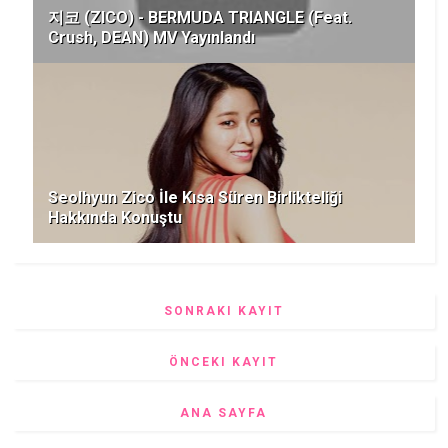
지코 (ZICO) - BERMUDA TRIANGLE (Feat.
Crush, DEAN) MV Yayınlandı
Seolhyun Zico İle Kısa Süren Birlikteliği
Hakkında Konuştu
SONRAKI KAYIT
ÖNCEKI KAYIT
ANA SAYFA