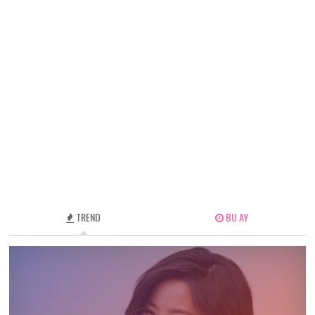
TREND
BU AY