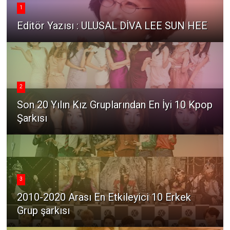
1
Editör Yazısı : ULUSAL DİVA LEE SUN HEE
2
Son 20 Yılın Kız Gruplarından En İyi 10 Kpop
Şarkısı
3
2010-2020 Arası En Etkileyici 10 Erkek
Grup şarkısı