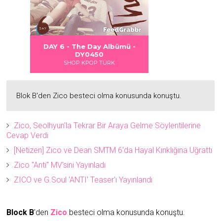
 DANGER
S LOVE
Albümü
Albümü
Albümü
DAY 6 - The Day Albümü -
DAY 6 - DAYDREAM Albüm
2
2
DY0450
DY0451
SHOP KPOP TÜRK
SHOP KPOP TÜRK
Blok B'den Zico besteci olma konusunda konuştu.
Zico, Seolhyun'la Tekrar Bir Araya Gelme Söylentilerine
Cevap Verdi
[Netizen] Zico ve Dean SMTM 6'da Hayal Kırıklığına Uğrattı
Zico "Anti" MV'sini Yayınladı
ZICO ve G.Soul 'ANTI' Teaser'ı Yayınlandı
Block B
'den
Zico
besteci olma konusunda konuştu.