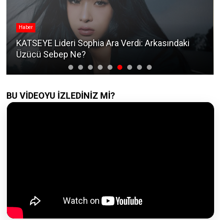
Han Seungyeon
KARA'dan Han Seungyeon'un Doğum Günü
Paylaşımı Neden Hayranları Korkuttu?
BU VİDEOYU İZLEDİNİZ Mİ?