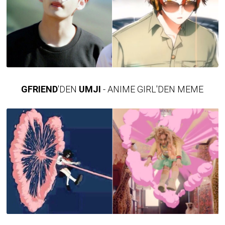
GFRIEND
'DEN
UMJI
- ANIME GIRL'DEN MEME