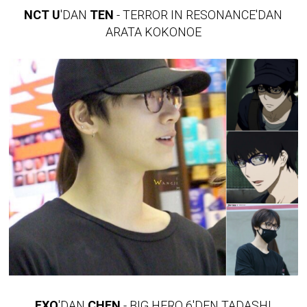
NCT U
'DAN
TEN
- TERROR IN RESONANCE'DAN
ARATA KOKONOE
EXO
'DAN
CHEN
- BIG HERO 6'DEN TADASHI