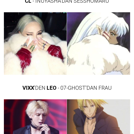
CL
- INUYASHA'DAN SESSHOMARU
VIXX
'DEN
LEO
- 07-GHOST'DAN FRAU