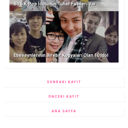
Bu 5 K-Pop İdolünün Tuhaf Fobileri Var
Ebeveynlerinin Birebir Kopyaları Olan 10 Idol
SONRAKI KAYIT
ÖNCEKI KAYIT
ANA SAYFA