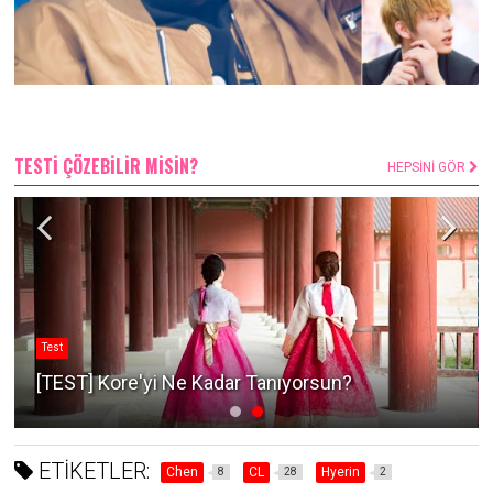
TESTİ ÇÖZEBİLİR MİSİN?
HEPSİNİ GÖR
Test
[TEST] Kore'yi Ne Kadar Tanıyorsun?
ETİKETLER:
Chen
CL
Hyerin
8
28
2