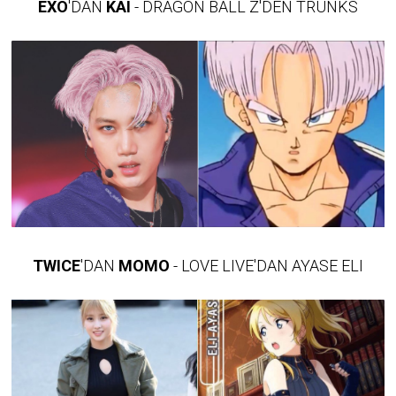
EXO
'DAN
KAI
- DRAGON BALL Z'DEN TRUNKS
TWICE
'DAN
MOMO
- LOVE LIVE'DAN AYASE ELI