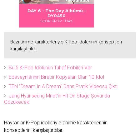
 DANGER
S LOVE
Albümü
Albümü
Albümü
ümü -
DAY 6 - DAYDREAM Albümü -
2
2
DY0451
SHOP KPOP TÜRK
Bazı anime karakterleriyle K-Pop idolerinin konseptleri
karşılaştırıldı
Bu 5 K-Pop İdolünün Tuhaf Fobileri Var
Ebeveynlerinin Birebir Kopyaları Olan 10 Idol
TEN "Dream In A Dream" Dans Pratik Videosu Çıktı
Jang Hyunseung Mnet'in Hit On Stage Şovunda
Gözükecek
Hayranlar K-Pop idolleriyle anime karakterlerinin
konseptlerini karşılaştırdılar.