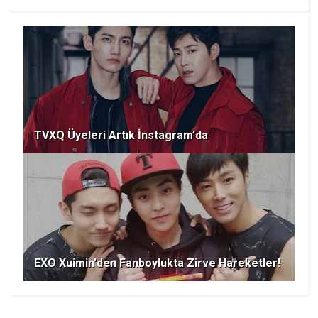
TVXQ Üyeleri Artık İnstagram'da
EXO Xuimin'den Fanboylukta Zirve Hareketler!