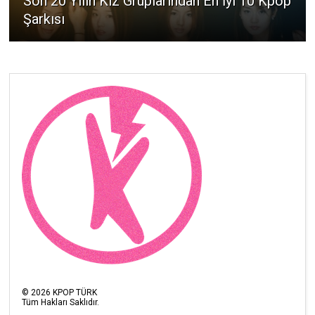
Son 20 Yılın Kız Gruplarından En İyi 10 Kpop
Şarkısı
©
2026
KPOP TÜRK
Tüm Hakları Saklıdır.