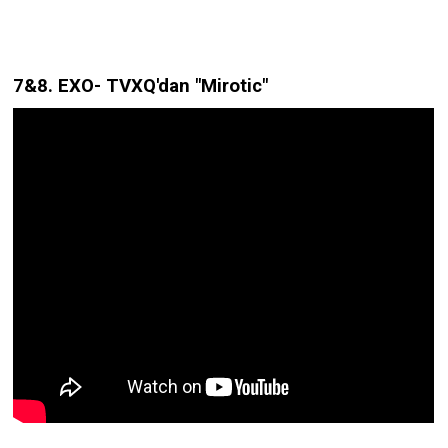
7&8. EXO- TVXQ'dan "Mirotic"