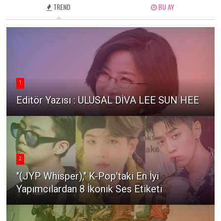
TREND
BU AY
1
Editör Yazısı : ULUSAL DİVA LEE SUN HEE
2
"(JYP Whisper)," K-Pop'taki En İyi
Yapımcılardan 8 İkonik Ses Etiketi