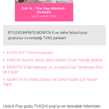
 DANGER
S LOVE
Albümü
Albümü
Albümü
DAY 6 - The Day Albümü -
2
2
DY0450
SHOP KPOP TÜRK
BTS,EXO,INFINITE,MONSTA X ve daha fazla K-pop
grubunun coverladığı TVXQ şarkıları!
KCON 2017 Performansları
Editörün Seçimi: Kpop Şarkıcılarının Cover Yaptığı Şarkılar
MONSTA X'dan Minhyuk ve Jooheon Fan Tarafından Red
Mi Edildi?
İdoller, En İyi Vokal, Dansçı ve Daha Fazlası İçin Seçim
Yaptı
Usta K-Pop grubu TVXQ! K-pop'un en tanınabilir hitlerinden