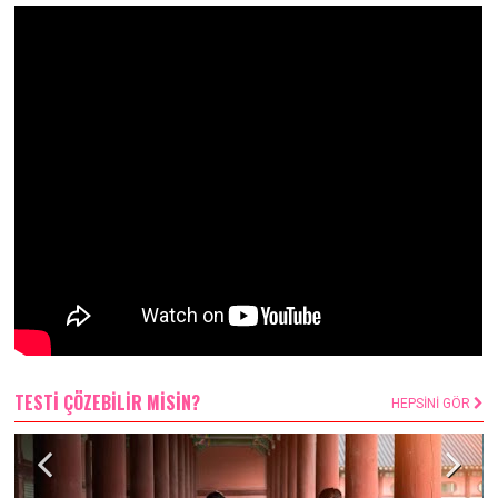
TESTİ ÇÖZEBİLİR MİSİN?
HEPSİNİ GÖR