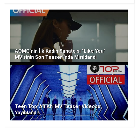
AOMG'nin İlk Kadın Sanatçısı "Like You"
MV'sinin Son Teaser'ında Mırıldandı
Teen Top 'Ah Ah' MV Teaser Videosu
Yayınlandı!