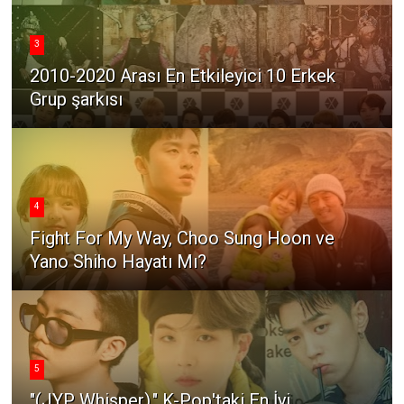
3
2010-2020 Arası En Etkileyici 10 Erkek
Grup şarkısı
4
Fight For My Way, Choo Sung Hoon ve
Yano Shiho Hayatı Mı?
5
"(JYP Whisper)," K-Pop'taki En İyi