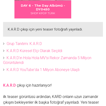
 DANGER
S LOVE
Albümü
Albümü
Albümü
DAY 6 - The Day Albümü -
2
2
DY0450
SHOP KPOP TÜRK
K.A.R.D çıkışı için yeni teaser fotoğrafı yayınladı.
Grup Tanıtımı: K.A.R.D
K.A.R.D Küresel Elçi Olarak Seçildi
K.A.R.D'ın Hola Hola MV'si Rekor Zamanda 5 Milyon
Görüntülendi
K.A.R.D YouTube'da 1 Milyon Aboneye Ulaştı
K.A.R.D
çıkışı için hazırlanıyor!
ilk teaser görüntüsü ardından, KARD onların uzun zamandır
çıkışını bekleyenler ilk başka fotoğraf yayınladı. Yeni teaser