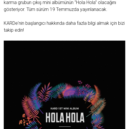
karma grubun çıkış mini albümünün "Hola Hola" olacağını
gösteriyor. Tüm sürüm 19 Temmuzda yayınlanacak.
KARDe'nin başlangıcı hakkında daha fazla bilgi almak için bizi
takip edin!