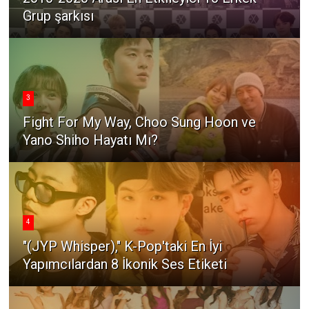
Grup şarkısı
3
Fight For My Way, Choo Sung Hoon ve
Yano Shiho Hayatı Mı?
4
"(JYP Whisper)," K-Pop'taki En İyi
Yapımcılardan 8 İkonik Ses Etiketi