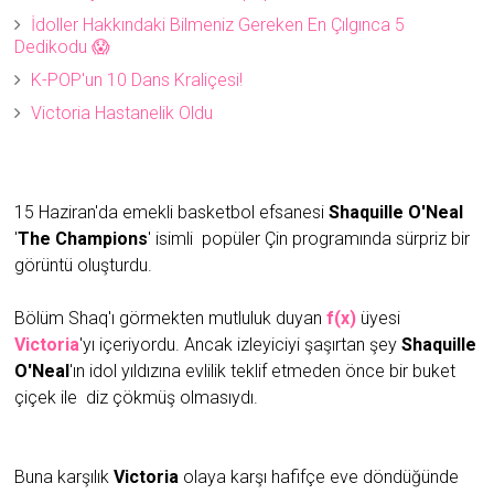
İdoller Hakkındaki Bilmeniz Gereken En Çılgınca 5
Dedikodu 😱
K-POP'un 10 Dans Kraliçesi!
Victoria Hastanelik Oldu
15 Haziran'da emekli basketbol efsanesi
Shaquille O'Neal
'
The Champions
' isimli popüler Çin programında sürpriz bir
görüntü oluşturdu.
Bölüm Shaq'ı görmekten mutluluk duyan
f(x)
üyesi
Victoria
'yı içeriyordu. Ancak izleyiciyi şaşırtan şey
Shaquille
O'Neal
'ın idol yıldızına evlilik teklif etmeden önce bir buket
çiçek ile diz çökmüş olmasıydı.
Buna karşılık
Victoria
olaya karşı hafifçe eve döndüğünde