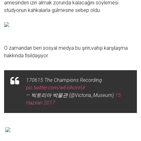
annesinden izin almak zorunda kalacağını söylemesi
stüdyonun kahkalarla gülmesine sebep oldu.
O zamandan beri sosyal medya bu şirin,vahşi karşılaşma
hakkında fısıldaşıyor.
170615 The Champions Recording
pic.twitter.com/w6VihonrUr
— 빅토리아 박물관 (@Victoria_Museum)
15
Haziran 2017