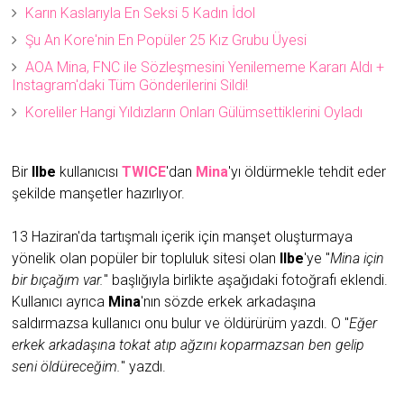
Karın Kaslarıyla En Seksi 5 Kadın İdol
Şu An Kore'nin En Popüler 25 Kız Grubu Üyesi
AOA Mina, FNC ile Sözleşmesini Yenilememe Kararı Aldı +
Instagram'daki Tüm Gönderilerini Sildi!
Koreliler Hangi Yıldızların Onları Gülümsettiklerini Oyladı
Bir
Ilbe
kullanıcısı
TWICE
'dan
Mina
'yı öldürmekle tehdit eder
şekilde manşetler hazırlıyor.
13 Haziran'da tartışmalı içerik için manşet oluşturmaya
yönelik olan popüler bir topluluk sitesi olan
Ilbe
'ye "
Mina için
bir bıçağım var.
" başlığıyla birlikte aşağıdaki fotoğrafı eklendi.
Kullanıcı ayrıca
Mina
'nın sözde erkek arkadaşına
saldırmazsa kullanıcı onu bulur ve öldürürüm yazdı. O "
Eğer
erkek arkadaşına tokat atıp ağzını koparmazsan ben gelip
seni öldüreceğim.
" yazdı.