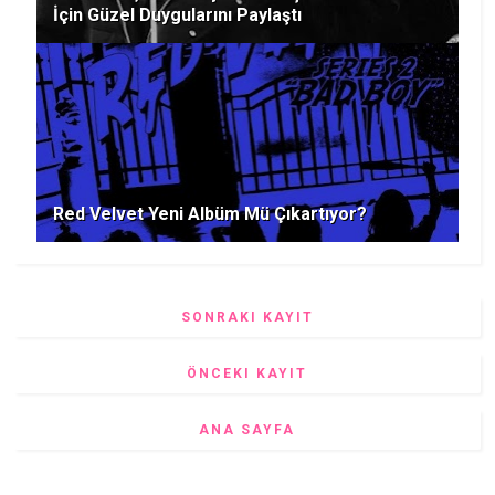
İçin Güzel Duygularını Paylaştı
Red Velvet Yeni Albüm Mü Çıkartıyor?
SONRAKI KAYIT
ÖNCEKI KAYIT
ANA SAYFA