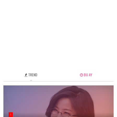
TREND
BU AY
1