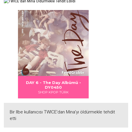
p
m
k
e
t
r
 DANGER
S LOVE
Albümü
Albümü
Albümü
DAY 6 - The Day Albümü -
2
2
DY0450
SHOP KPOP TÜRK
Bir Ilbe kullanıcısı TWICE'dan Mina'yı öldürmekle tehdit
etti