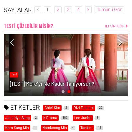
SAYFALAR
1
2
3
4
Tümünü Gör
TESTİ ÇÖZEBİLİR MİSİN?
HEPSİNİ GÖR
Test
[TEST] Kore'yi Ne Kadar Tanıyorsun?
ETİKETLER:
Chief Kim
Dizi Tanıtımı
2
22
Jung Hye Sung
K-Drama
Lee Junho
2
183
3
Nam Sang Min
Namkoong Min
Tanıtım
1
4
45