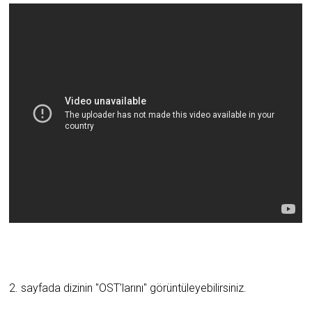
2. sayfada dizinin "OST'larını" görüntüleyebilirsiniz.