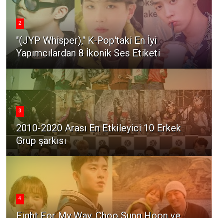
2
"(JYP Whisper)," K-Pop'taki En İyi
Yapımcılardan 8 İkonik Ses Etiketi
3
2010-2020 Arası En Etkileyici 10 Erkek
Grup şarkısı
4
Fight For My Way, Choo Sung Hoon ve