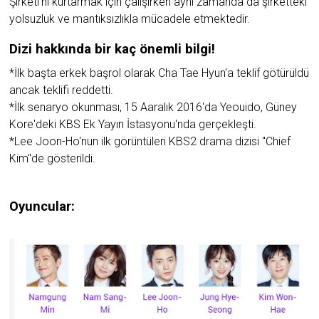
Şirketi'ni kurtarmak için çalışırken aynı zamanda da şirketteki
yolsuzluk ve mantıksızlıkla mücadele etmektedir.
Dizi hakkında bir kaç önemli bilgi!
*İlk başta erkek başrol olarak Cha Tae Hyun'a teklif götürüldü
ancak teklifi reddetti.
*İlk senaryo okunması, 15 Aaralık 2016'da Yeouido, Güney
Kore'deki KBS Ek Yayın İstasyonu'nda gerçekleşti.
*Lee Joon-Ho'nun ilk görüntüleri KBS2 drama dizisi "Chief
Kim"de gösterildi.
Oyuncular: