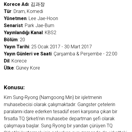
Korece Adı
: 김과장
Tür
: Dram, Komedi
Yönetmen
: Lee Jae-Hoon
Senarist
: Park Jae-Bum
Yayınlandığı Kanal
: KBS2
Bölüm
: 20
Yayın Tarihi
: 25 Ocak 2017 - 30 Mart 2017
Yayın Günleri ve Saati
: Çarşamba & Perşembe - 22:00
Dil
: Korece
Ülke
: Güney Kore
Konusu:
Kim Sung-Ryong (Namgoong Min) bir işletmenin
muhasebecisi olarak çalışmaktadır. Gangster çetelerin
paralarını idare ederken tesadüf eseri karşısına çıkan bir
fırsatla TQ Şirketi'nin muhasebe departman şefi olarak
çalışmaya başlar. Sung Ryong bir yandan çürüyen TQ