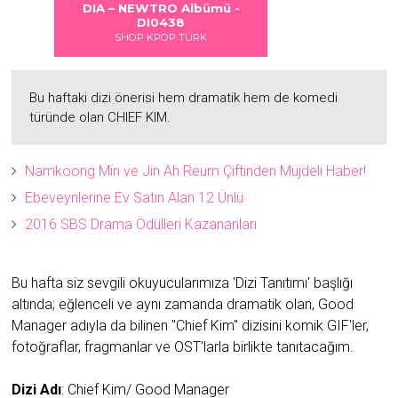
 DANGER
S LOVE
bümü -
Albümü
Albümü
Albümü
ümü -
DIA – NEWTRO Albümü -
2
2
DI0438
SHOP KPOP TÜRK
Bu haftaki dizi önerisi hem dramatik hem de komedi
türünde olan CHIEF KIM.
Namkoong Min ve Jin Ah Reum Çiftinden Müjdeli Haber!
Ebeveynlerine Ev Satın Alan 12 Ünlü
2016 SBS Drama Ödülleri Kazananları
Bu hafta siz sevgili okuyucularımıza 'Dizi Tanıtımı' başlığı
altında; eğlenceli ve aynı zamanda dramatik olan, Good
Manager adıyla da bilinen "Chief Kim" dizisini komik GIF'ler,
fotoğraflar, fragmanlar ve OST'larla birlikte tanıtacağım.
Dizi Adı
: Chief Kim/ Good Manager