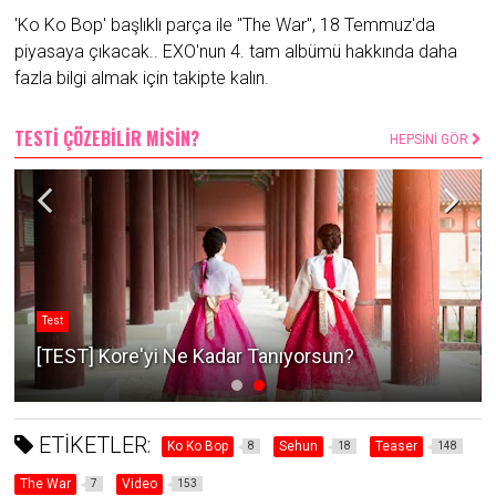
'Ko Ko Bop' başlıklı parça ile ''The War", 18 Temmuz'da
piyasaya çıkacak.. EXO'nun 4. tam albümü hakkında daha
fazla bilgi almak için takipte kalın.
TESTİ ÇÖZEBİLİR MİSİN?
HEPSİNİ GÖR
Test
[TEST] Kore'yi Ne Kadar Tanıyorsun?
ETİKETLER:
Ko Ko Bop
Sehun
Teaser
8
18
148
The War
Video
7
153