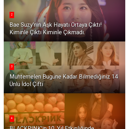
2
Bae Suzy'nin Aşk Hayatı Ortaya Çıktı!
Kiminle Çıktı Kiminle Çıkmadı.
3
Muhtemelen Bugüne Kadar Bilmediğiniz 14
Ünlü İdol Çifti
4
BLACKPINK'in 10. Yıl Etkinliğinde