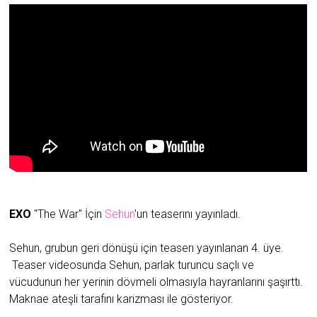
EXO
"The War" İçin
Sehun
'un teaserını yayınladı.
Sehun, grubun geri dönüşü için teaserı yayınlanan 4. üye.
Teaser videosunda Sehun, parlak turuncu saçlı ve
vücudunun her yerinin dövmeli olmasıyla hayranlarını şaşırttı.
Maknae ateşli tarafını karizması ile gösteriyor.