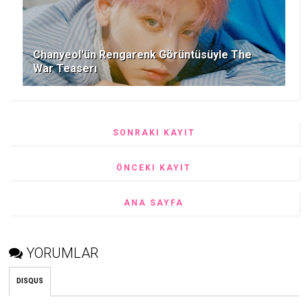
Chanyeol'ün Rengarenk Görüntüsüyle The
War Teaserı
SONRAKI KAYIT
ÖNCEKI KAYIT
ANA SAYFA
YORUMLAR
DISQUS