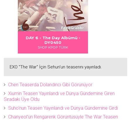
 DANGER
S LOVE
Albümü
Albümü
Albümü
DAY 6 - The Day Albümü -
2
2
DY0450
SHOP KPOP TÜRK
EXO "The War" İçin Sehun'un teaserını yayınladı.
Chen Teaserda Dolandırıcı Gibi Görünüyor
Xiumin Teaserı Yayınlandı ve Dünya Gündemine Giren
Sıradaki Üye Oldu
Suho'nun Teaserı Yayınlandı ve Dünya Gündemine Girdi
Chanyeol'ün Rengarenk Görüntüsüyle The War Teaserı