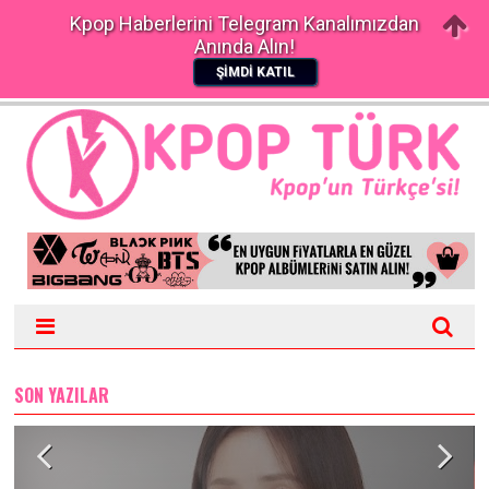
Kpop Haberlerini Telegram Kanalımızdan
Anında Alın!
ŞİMDİ KATIL
SON YAZILAR