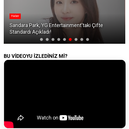
r
KATSEYE
dara Park, YG Entertainment'taki Çifte
KATSEY
dardı Açıkladı!
Eden Sı
BU VİDEOYU İZLEDİNİZ Mİ?