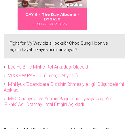
 DANGER
S LOVE
Albümü
Albümü
Albümü
Albümü -
DAY 6 - DAYDREAM Albümü -
2
2
DY0451
ÜRK
SHOP KPOP TÜRK
Fight for My Way dizisi, boksör Choo Sung Hoon ve
eşinin hayat hikayesini mi anlatıyor?
Lee Yu Bi ile Minho Rol Arkadaşı Olacak!
VIXX - W PARODI ( Türkçe Altyazılı)
MinHyuk 'Ddanddara' Dizisinin Bitmesiyle İlgili Düşüncelerini
Açıkladı
MBC Chanyeol ve Yuri'nin Başrolünü Oynayacağı Yeni
'Piknik' Adlı Dramayı İptal Ettiğini Açıkladı