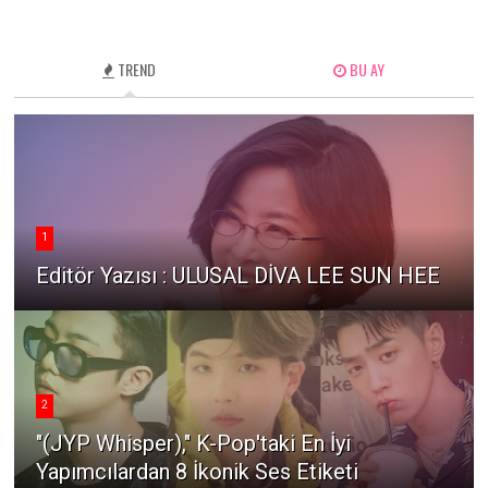
TREND
BU AY
1
Editör Yazısı : ULUSAL DİVA LEE SUN HEE
2
"(JYP Whisper)," K-Pop'taki En İyi
Yapımcılardan 8 İkonik Ses Etiketi