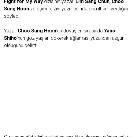
Fight for My Way
dizisinin yazarı
Lim Sang Chun
,
Choo
Sung Hoon
ve eşinin diziyi yazmasında ona ilham verdiğini
söyledi.
Yazar,
Choo Sung Hoon
'un dövüşleri sırasında
Yano
Shiho
'nun göz yaşları dökerek ağlaması yüzünden üzgün
olduğunu belirtti.
O ve onun gibi atletler eşleri ve çocukları olmasına rağmen onlar