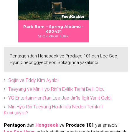
 DANGER
S LOVE
bümü -
Albümü
Albümü
Albümü
ümü -
mü -
LOCK
Park Bom – Spring Albümü -
2
5
2
KB0431
SHOP KPOP TÜRK
Pentagon'dan Hongseok ve Produce 101'dan Lee Soo
Hyun Cheonggyecheon Sokağı'nda yakalandı
Sojin ve Eddy Kim Ayrıldı
Taeyang ve Min Hyo Rin’in Evlilik Tarihi Belli Oldu
YG Entertainment’tan Lee Jae Jin’le İlgili Yanıt Geldi
Min Hyo Rin Taeyang Hakkında Neden Temkinli
Konuşuyor?
Pentagon
'dan
Hongseok
ve
Produce 101
yarışmacısı