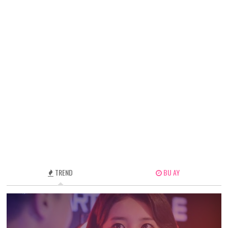
TREND
BU AY