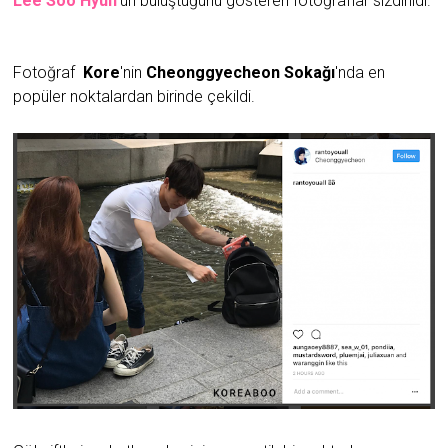
Lee Soo Hyun
'un buluştuğunu gösteren fotoğraflar sızdırıldı.
Fotoğraf
Kore
'nin
Cheonggyecheon Sokağı
'nda en
popüler noktalardan birinde çekildi.