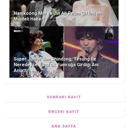
Namkoong Min ve Jin Ah Reum Çiftinden
Müjdeli Haber!
Super Junior'dan Shindong, Yesung İle
Neredeyse Yumruk Yumruğa Girdiği Anı
Anlattı!
SONRAKI KAYIT
ÖNCEKI KAYIT
ANA SAYFA