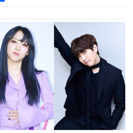
a
r
e