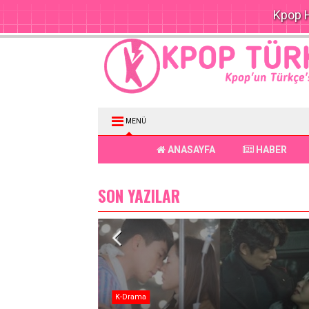
Kpop H
MENÜ
ANASAYFA
HABER
SON YAZILAR
K-Drama