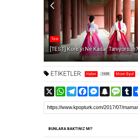
Test
nıyorsun?
[TEST] Kore'yi Ne Kadar Tanıyorsun
ETİKETLER:
Haber
Moon Byul
1638
X
W
T
F
M
S
M
T
h
e
a
e
n
e
u
a
l
c
s
a
s
m
t
e
e
s
p
s
b
s
g
b
e
c
a
l
A
r
o
n
h
g
r
p
a
o
g
a
e
p
m
k
e
t
r
BUNLARA BAKTINIZ MI?