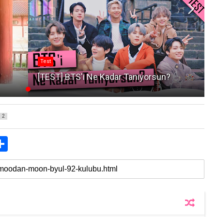
Test
?
[TEST] BTS'i Ne Kadar Tanıyorsun?
2
S
h
a
r
e