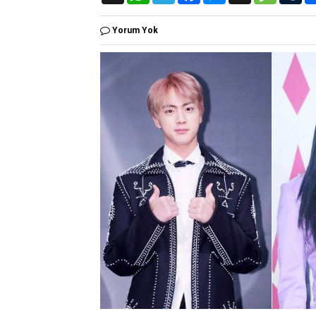
a
l
c
s
a
s
m
t
e
e
s
p
s
b
Yorum Yok
s
g
b
e
c
a
l
A
r
o
n
h
g
r
p
a
o
g
a
e
p
m
k
e
t
r