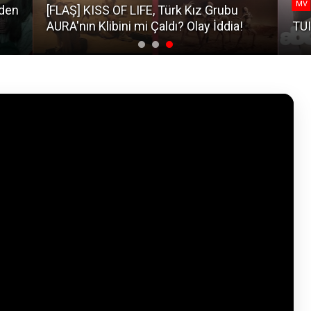
MV
Eden
[FLAŞ] KISS OF LIFE, Türk Kız Grubu
AURA'nın Klibini mi Çaldı? Olay İddia!
TUI