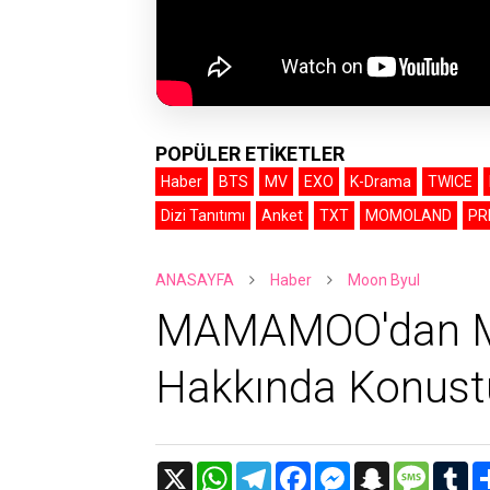
POPÜLER ETİKETLER
Haber
BTS
MV
EXO
K-Drama
TWICE
Dizi Tanıtımı
Anket
TXT
MOMOLAND
PR
ANASAYFA
Haber
Moon Byul
MAMAMOO'dan Mo
Hakkında Konust
X
W
T
F
M
S
M
T
h
e
a
e
n
e
u