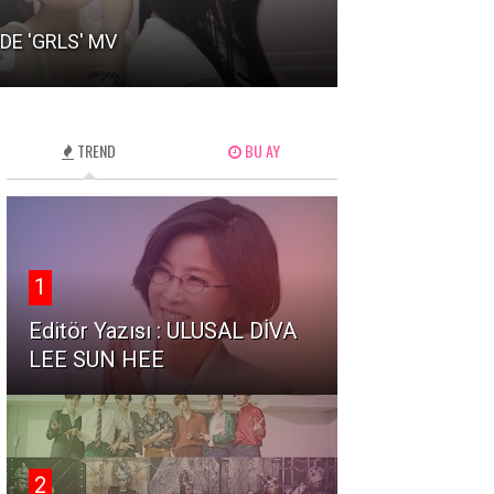
NCT 127'den 10.
DE 'GRLS' MV
'BLINGY' İle Gel
TREND
BU AY
1
Editör Yazısı : ULUSAL DİVA
LEE SUN HEE
2