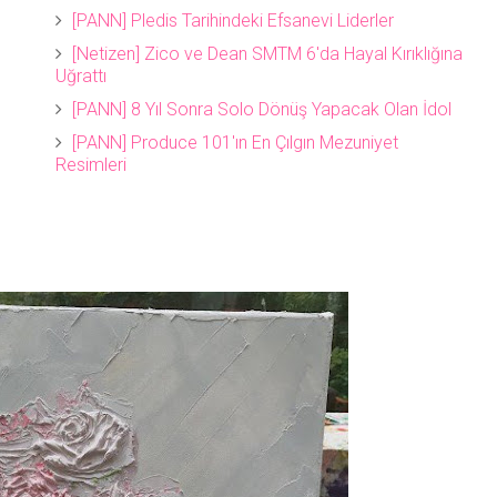
[PANN] Pledis Tarihindeki Efsanevi Liderler
[Netizen] Zico ve Dean SMTM 6'da Hayal Kırıklığına
Uğrattı
[PANN] 8 Yıl Sonra Solo Dönüş Yapacak Olan İdol
[PANN] Produce 101'ın En Çılgın Mezuniyet
Resimleri