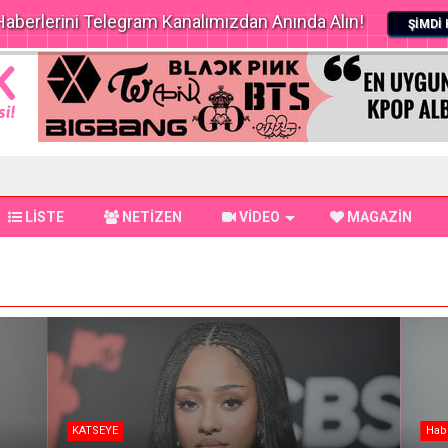
aberlerini Telegram Kanalımızdan Anında Alın!
ŞİMDİ 
LİSTE
NETİZEN
VİDEO
MAGAZİN
KATSEYE
Hab