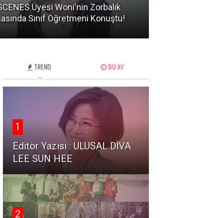
CENES Üyesi Woni'nin Zorbalık
BTS Üyelerinin
iasında Sınıf Öğretmeni Konuştu!
Hareketler Ned
TREND
BU AY
1
Editör Yazısı : ULUSAL DİVA
LEE SUN HEE
2