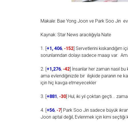
Makale: Bae Yong Joon ve Park Soo Jin evlilikle
Kaynak: Star News aracılığıyla Nate
1. [
+1, 406
,
-152
] Servetlerini kıskandığım 
sorunlarından dolayı sadece maaşı var. A
2. [
+1,276
,
-42
] İnsanlar her zaman nasıl bu 
ama evlendiğinizde bir ilişkide paranın ne ka
için hiç kavga etmeyecekler
3. [
+881
,
-30
] Hul, iki yıl çoktan geçti... za
4. [
+56
,
-7
] Park Soo Jin sadece büyük ikram
Joon aptal değil, Evlenmek için kimi seçtiğ