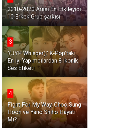
2010-2020 Arası En Etkileyici
10 Erkek Grup şarkısı
3
"(JYP Whisper)," K-Pop'taki
En İyi Yapımcılardan 8 İkonik
Ses Etiketi
4
Fight For My Way, Choo Sung
Hoon ve Yano Shiho Hayatı
Mı?