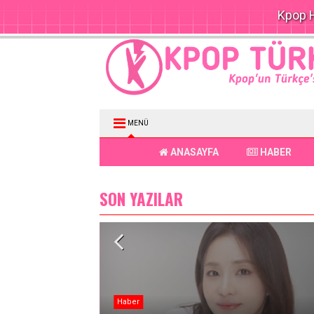
Kpop H
MENÜ
ANASAYFA
HABER
SON YAZILAR
Haber