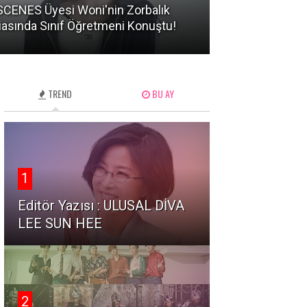
CENES Üyesi Woni'nin Zorbalık
BTS Üyelerinin
iasında Sınıf Öğretmeni Konuştu!
Hareketler Ned
TREND
BU AY
1
Editör Yazısı : ULUSAL DİVA
LEE SUN HEE
2