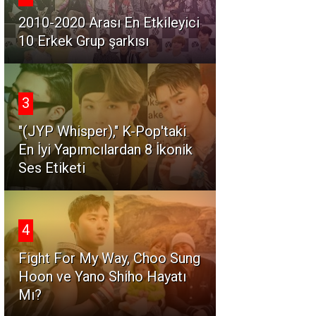
2010-2020 Arası En Etkileyici
10 Erkek Grup şarkısı
3
"(JYP Whisper)," K-Pop'taki
En İyi Yapımcılardan 8 İkonik
Ses Etiketi
4
Fight For My Way, Choo Sung
Hoon ve Yano Shiho Hayatı
Mı?