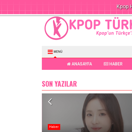
Kpop H
MENÜ
ANASAYFA
HABER
SON YAZILAR
Haber