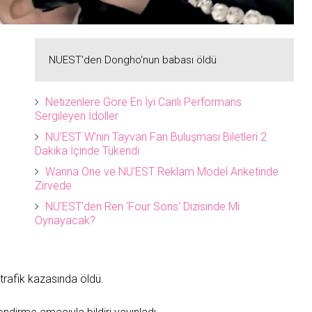
NUEST'den Dongho'nun babası öldü
Netizenlere Göre En İyi Canlı Performans
Sergileyen İdoller
NU'EST W'nin Tayvan Fan Buluşması Biletleri 2
Dakika İçinde Tükendi
Wanna One ve NU'EST Reklam Model Anketinde
Zirvede
NU'EST'den Ren 'Four Sons' Dizisinde Mi
Oynayacak?
 trafik kazasında öldü.