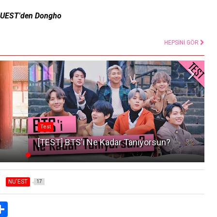
UEST'den Dongho
HEPSİNİ GÖR
Test
?
[TEST] BTS'i Ne Kadar Tanıyorsun?
NU'EST
17
S
h