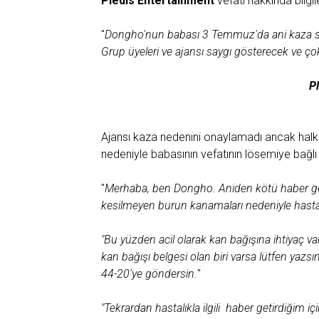
Pledis Entertainment
vefatı hakkında bilgil
"
Dongho'nun babası 3 Temmuz'da ani kaza seb
Grup üyeleri ve ajansı saygı gösterecek ve ç
Pl
Ajansı kaza nedenini onaylamadı ancak halk 
nedeniyle babasının vefatının lösemiye bağlı
"
Merhaba, ben Dongho. Aniden kötü haber geti
kesilmeyen burun kanamaları nedeniyle hastan
"Bu yüzden acil olarak kan bağışına ihtiyaç
kan bağışı belgesi olan biri varsa lütfen y
44-20'ye göndersin.
"
"Tekrardan hastalıkla ilgili haber getirdiğim