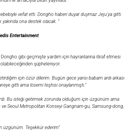
endirme amacıyla bildiri yayınladı.
ebiyle vefat etti. Dongho haberi duyar duymaz Jeju'ya gitti.
ok yakında ona destek olacak.
"
edis Entertainment
Dongho gibi geçmişte yardım için hayranlarına itiraf etmesi
 olabileceğinden şüpheleniyor.
rdiğim için özür dilerim. Bugün gece yarısı babam ardı arkası
eye gitti ama lösemi teşhisi onaylanmıştı."
 vardı. Bu isteği getirmek zorunda olduğum için üzgünüm ama
azsın ve Seoul Metropolitan Konseyi Gangnam-gu, Samsung-dong,
 için üzgünüm. Teşekkür ederim
"