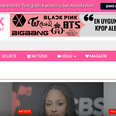
aberlerini Telegram Kanalımızdan Anında Alın!
ŞİMDİ 
LİSTE
NETİZEN
VİDEO
MAGAZİN
KATSEYE
Hab