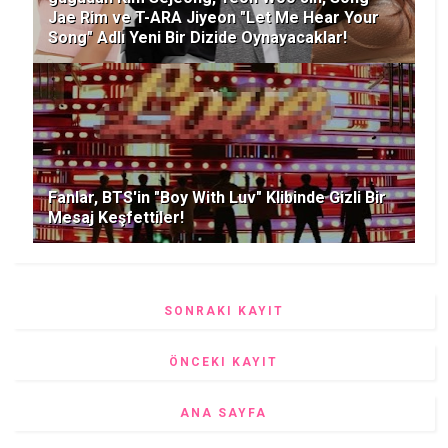
Jae Rim ve T-ARA Jiyeon "Let Me Hear Your
Song" Adlı Yeni Bir Dizide Oynayacaklar!
Fanlar, BTS'in "Boy With Luv" Klibinde Gizli Bir
Mesaj Keşfettiler!
SONRAKI KAYIT
ÖNCEKI KAYIT
ANA SAYFA