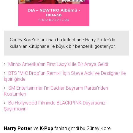
 DANGER
S LOVE
bümü -
Albümü
Albümü
Albümü
ümü -
mü -
Park Ji Hoon - O'CLOCK
2
2
Albümü - PJ0435
SHOP KPOP TÜRK
Güney Kore'de bulunan bu kütüphane Harry Potter'da
kullanılan kütüphane ile büyük bir benzerlik gösteriyor.
Minho Amerika'nın First Lady'si İle Bir Araya Geldi
BTS "MIC Drop"un Remix'i İçin Steve Aoki ve Desiigner İle
İşbirliğinde
SM Entertainment'ın Cadılar Bayramı Partisi'nden
Kostümleri
Bu Hollywood Filminde BLACKPINK Duyarsanız
Şaşırmayın!
Harry Potter
ve
K-Pop
fanları şimdi bu Güney Kore