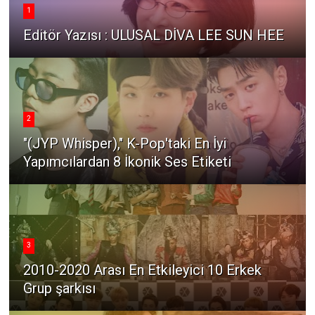
1
Editör Yazısı : ULUSAL DİVA LEE SUN HEE
2
"(JYP Whisper)," K-Pop'taki En İyi
Yapımcılardan 8 İkonik Ses Etiketi
3
2010-2020 Arası En Etkileyici 10 Erkek
Grup şarkısı