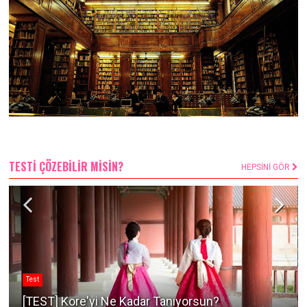
TESTİ ÇÖZEBİLİR MİSİN?
HEPSİNİ GÖR
Test
[TEST] Kore'yi Ne Kadar Tanıyorsun?