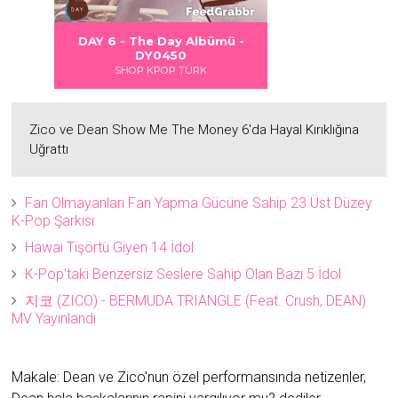
 DANGER
S LOVE
Albümü
Albümü
Albümü
DAY 6 - The Day Albümü -
2
2
DY0450
SHOP KPOP TÜRK
Zico ve Dean Show Me The Money 6'da Hayal Kırıklığına
Uğrattı
Fan Olmayanları Fan Yapma Gücüne Sahip 23 Üst Düzey
K-Pop Şarkısı
Hawai Tişörtü Giyen 14 İdol
K-Pop'taki Benzersiz Seslere Sahip Olan Bazı 5 İdol
지코 (ZICO) - BERMUDA TRIANGLE (Feat. Crush, DEAN)
MV Yayınlandı
Makale: Dean ve Zico'nun özel performansında netizenler,