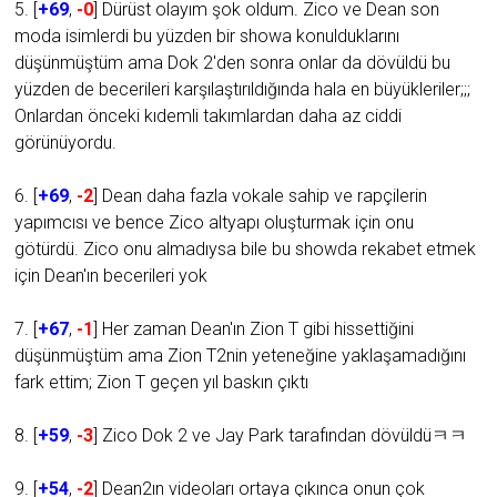
5. [
+69
,
-0
] Dürüst olayım şok oldum. Zico ve Dean son
moda isimlerdi bu yüzden bir showa konulduklarını
düşünmüştüm ama Dok 2'den sonra onlar da dövüldü bu
yüzden de becerileri karşılaştırıldığında hala en büyükleriler;;;
Onlardan önceki kıdemli takımlardan daha az ciddi
görünüyordu.
6. [
+69
,
-2
] Dean daha fazla vokale sahip ve rapçilerin
yapımcısı ve bence Zico altyapı oluşturmak için onu
götürdü. Zico onu almadıysa bile bu showda rekabet etmek
için Dean'ın becerileri yok
7. [
+67
,
-1
] Her zaman Dean'ın Zion T gibi hissettiğini
düşünmüştüm ama Zion T2nin yeteneğine yaklaşamadığını
fark ettim; Zion T geçen yıl baskın çıktı
8. [
+59
,
-3
] Zico Dok 2 ve Jay Park tarafından dövüldüㅋㅋ
9. [
+54
,
-2
] Dean2ın videoları ortaya çıkınca onun çok