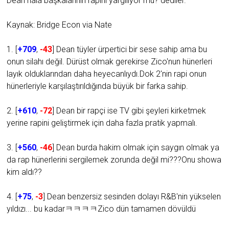
Dean hala başkalarının rapini yargılıyor mu? dediler.
Kaynak: Bridge Econ via Nate
1. [
+709
,
-43
] Dean tüyler ürpertici bir sese sahip ama bu
onun silahı değil. Dürüst olmak gerekirse Zico'nun hünerleri
layık olduklarından daha heyecanlıydı.Dok 2'nin rapi onun
hünerleriyle karşılaştırıldığında büyük bir farka sahip.
2. [
+610
,
-72
] Dean bir rapçi ise TV gibi şeyleri kirketmek
yerine rapini geliştirmek için daha fazla pratik yapmalı.
3. [
+560
,
-46
] Dean burda hakim olmak için saygın olmak ya
da rap hünerlerini sergilemek zorunda değil mi???Onu showa
kim aldı??
4. [
+75
,
-3
] Dean benzersiz sesinden dolayı R&B'nin yükselen
yıldızı... bu kadarㅋㅋㅋㅋZico dün tamamen dövüldü