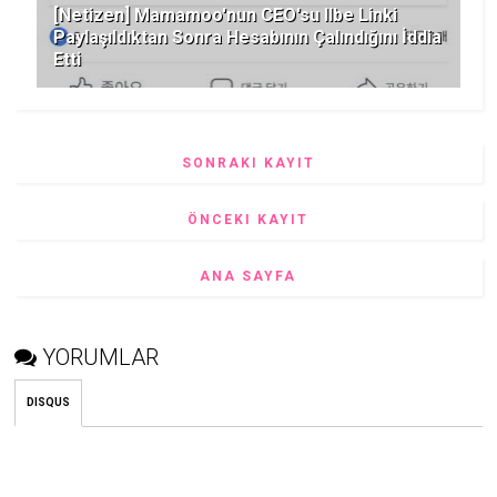
[Netizen] Mamamoo'nun CEO'su Ilbe Linki
Paylaşıldıktan Sonra Hesabının Çalındığını İddia
Etti
SONRAKI KAYIT
ÖNCEKI KAYIT
ANA SAYFA
YORUMLAR
DISQUS