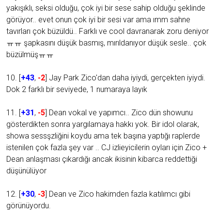
yakışıklı, seksi olduğu, çok iyi bir sese sahip olduğu şeklinde
görüyor.. evet onun çok iyi bir sesi var ama ımm sahne
tavırları çok büzüldü.. Farklı ve cool davranarak zoru deniyor
ㅠㅠ şapkasını düşük basmış, mırıldanıyor düşük sesle.. çok
büzülmüşㅠㅠ
10. [
+43
,
-2
] Jay Park Zico'dan daha iyiydi, gerçekten iyiydi.
Dok 2 farklı bir seviyede, 1 numaraya layık
11. [
+31
,
-5
] Dean vokal ve yapımcı.. Zico dün showunu
gösterdikten sonra yargılamaya hakkı yok. Bir idol olarak,
showa sessşzliğini koydu ama tek başına yaptığı raplerde
istenilen çok fazla şey var .. CJ izlieyicilerin oyları için Zico +
Dean anlaşması çıkardığı ancak ikisinin kibarca reddettiği
düşünülüyor
12. [
+30
,
-3
] Dean ve Zico hakimden fazla katılımcı gibi
görünüyordu.