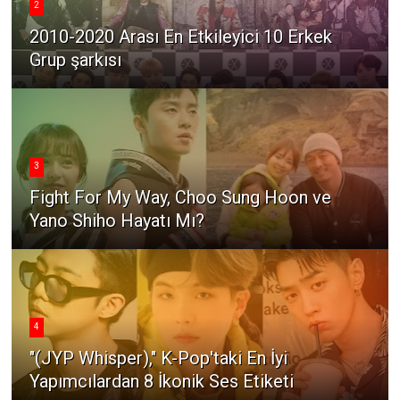
2
2010-2020 Arası En Etkileyici 10 Erkek
Grup şarkısı
3
Fight For My Way, Choo Sung Hoon ve
Yano Shiho Hayatı Mı?
4
"(JYP Whisper)," K-Pop'taki En İyi
Yapımcılardan 8 İkonik Ses Etiketi