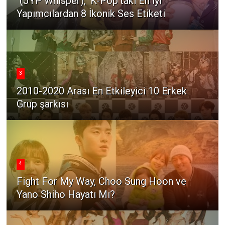
"(JYP Whisper)," K-Pop'taki En İyi
Yapımcılardan 8 İkonik Ses Etiketi
3
2010-2020 Arası En Etkileyici 10 Erkek
Grup şarkısı
4
Fight For My Way, Choo Sung Hoon ve
Yano Shiho Hayatı Mı?