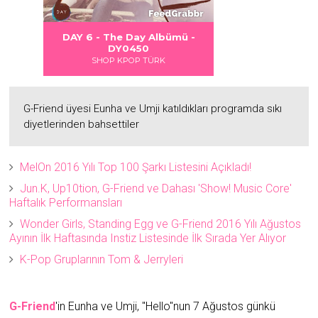
 DANGER
S LOVE
Albümü
Albümü
Albümü
DAY 6 - The Day Albümü -
2
2
DY0450
SHOP KPOP TÜRK
G-Friend üyesi Eunha ve Umji katıldıkları programda sıkı
diyetlerinden bahsettiler
MelOn 2016 Yılı Top 100 Şarkı Listesini Açıkladı!
Jun.K, Up10tion, G-Friend ve Dahası 'Show! Music Core'
Haftalık Performansları
Wonder Girls, Standing Egg ve G-Friend 2016 Yılı Ağustos
Ayının İlk Haftasında Instiz Listesinde İlk Sırada Yer Alıyor
K-Pop Gruplarının Tom & Jerryleri
G-Friend
'in Eunha ve Umji, "Hello"nun 7 Ağustos günkü