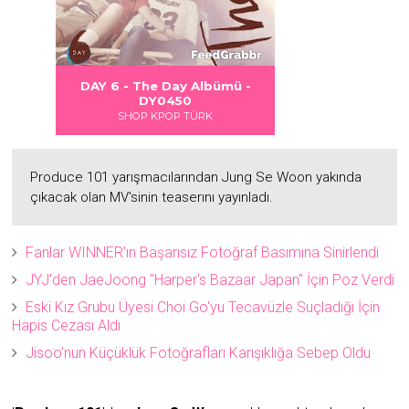
 DANGER
S LOVE
Albümü
Albümü
Albümü
DAY 6 - The Day Albümü -
2
2
DY0450
SHOP KPOP TÜRK
Produce 101 yarışmacılarından Jung Se Woon yakında
çıkacak olan MV'sinin teaserını yayınladı.
Fanlar WINNER'ın Başarısız Fotoğraf Basımına Sinirlendi
JYJ'den JaeJoong "Harper's Bazaar Japan" İçin Poz Verdi
Eski Kız Grubu Üyesi Choi Go'yu Tecavüzle Suçladığı İçin
Hapis Cezası Aldı
Jisoo'nun Küçüklük Fotoğrafları Karışıklığa Sebep Oldu