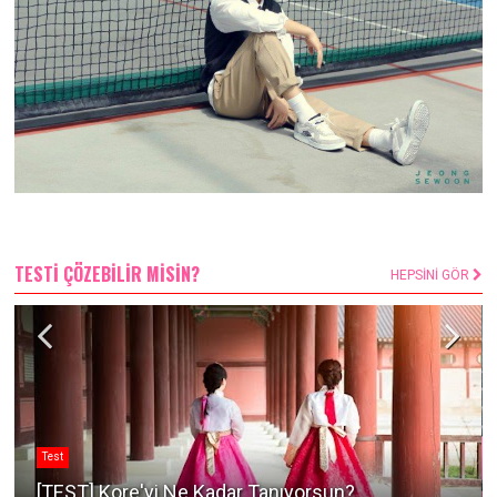
TESTİ ÇÖZEBİLİR MİSİN?
HEPSİNİ GÖR
Test
[TEST] Kore'yi Ne Kadar Tanıyorsun?