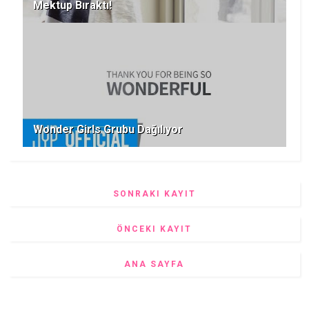
Mektup Bıraktı!
Wonder Girls Grubu Dağılıyor
SONRAKI KAYIT
ÖNCEKI KAYIT
ANA SAYFA