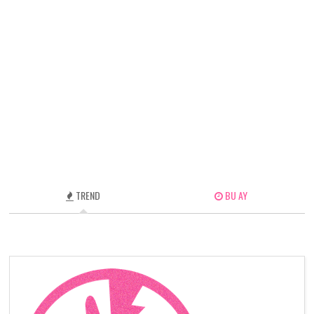
TREND
BU AY