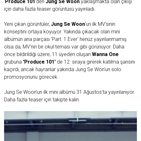
'
Produce 101
'den
Jung Se Woon
yaklaşmakta olan çıkışı
için daha fazla teaser görüntüsü yayınladı.
Yeni çıkan görüntüler,
Jung Se Woon
'un ilk MV'sinin
konseptini ortaya koyuyor. Yakında çıkacak olan mini
albümün ana parçası 'Part. 1 Ever' henüz yayınlanmamış
olsa da, MV'nin bir okul teması var gibi görünüyor. Daha
önce bildirildiği üzere, 11 üyeden oluşan
Wanna One
grubuna
'Produce 101'
de 12. sıraya girerek katılma şansını
kaçırdı, ancak hayranlar yakında Jung Se Won'un solo
promosyonunu görecek.
Jung Se Woon'un ilk mini albümü 31 Ağustos'ta yayınlanıyor.
Daha fazla teaser için takipte kalın.