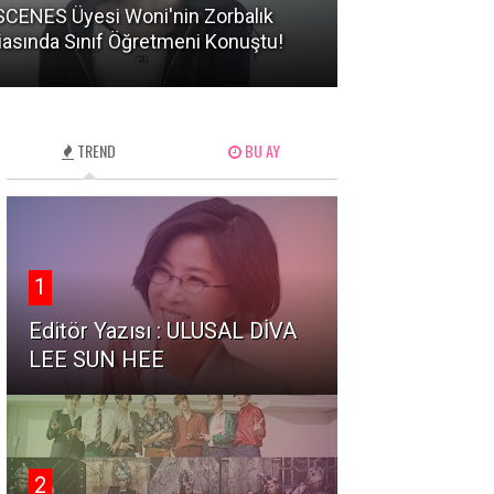
CENES Üyesi Woni'nin Zorbalık
BTS Üyelerinin
iasında Sınıf Öğretmeni Konuştu!
Hareketler Ned
TREND
BU AY
1
Editör Yazısı : ULUSAL DİVA
LEE SUN HEE
2