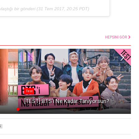
ştığı bir gönderi (
31 Tem 2017, 20:25 PDT
)
HEPSİNİ GÖR
Test
?
[TEST] BTS'i Ne Kadar Tanıyorsun?
5