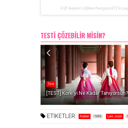
이준 leejoon (@leechangsun27)'in payla
TESTİ ÇÖZEBİLİR MİSİN?
Test
nıyorsun?
[TEST] Kore'yi Ne Kadar Tanıyorsun
ETİKETLER:
Haber
Lee Joon
1636