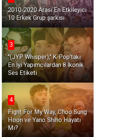
2010-2020 Arası En Etkileyici
10 Erkek Grup şarkısı
3
"(JYP Whisper)," K-Pop'taki
En İyi Yapımcılardan 8 İkonik
Ses Etiketi
4
Fight For My Way, Choo Sung
Hoon ve Yano Shiho Hayatı
Mı?