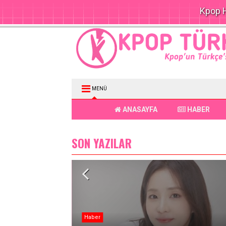
Kpop H
MENÜ
ANASAYFA
HABER
SON YAZILAR
Haber