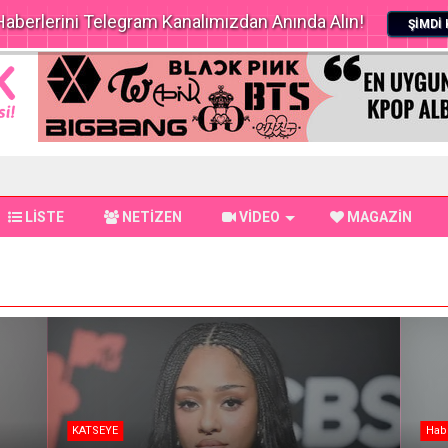
aberlerini Telegram Kanalımızdan Anında Alın!
ŞİMDİ 
LİSTE
NETİZEN
VİDEO
MAGAZİN
KATSEYE
Hab