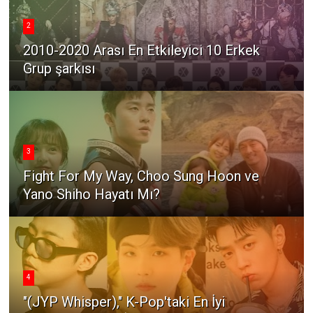
2
2010-2020 Arası En Etkileyici 10 Erkek
Grup şarkısı
3
Fight For My Way, Choo Sung Hoon ve
Yano Shiho Hayatı Mı?
4
"(JYP Whisper)," K-Pop'taki En İyi