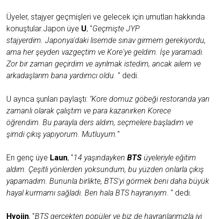
Üyeler, stajyer geçmişleri ve gelecek için umutları hakkında
konuştular.Japon üye
U
, "
Geçmişte JYP
stajyerdim. Japonya'daki lisemde sınav girmem gerekiyordu,
ama her şeyden vazgeçtim ve Kore'ye geldim. İşe yaramadı.
Zor bir zaman geçirdim ve ayrılmak istedim, ancak ailem ve
arkadaşlarım bana yardımcı oldu.
" dedi.
U ayrıca şunları paylaştı:
"Kore domuz göbeği restoranda yarı
zamanlı olarak çalıştım ve para kazanırken Korece
öğrendim. Bu parayla ders aldım, seçmelere başladım ve
şimdi çıkış yapıyorum. Mutluyum.
"
En genç üye
Laun
, "
14 yaşındayken
BTS
üyeleriyle eğitim
aldım. Çeşitli yönlerden yoksundum, bu yüzden onlarla çıkış
yapamadım. Bununla birlikte, BTS'yi görmek beni daha büyük
hayal kurmamı sağladı. Ben hala BTS hayranıyım
. " dedi.
Hyojin
, "
BTS gerçekten popüler ve biz de hayranlarımızla iyi