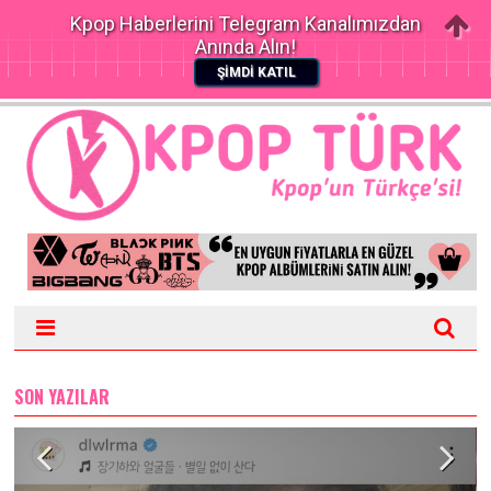
Kpop Haberlerini Telegram Kanalımızdan
Anında Alın!
ŞİMDİ KATIL
SON YAZILAR