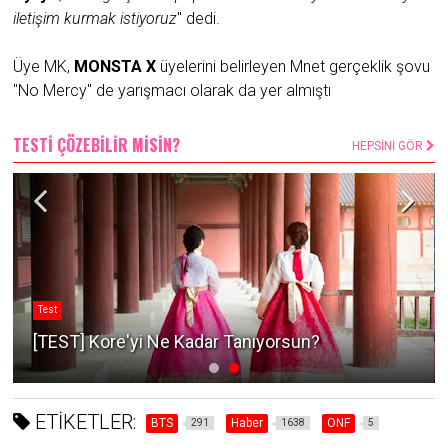
iletişim kurmak istiyoruz
" dedi.
Üye MK,
MONSTA X
üyelerini belirleyen Mnet gerçeklik şovu
"No Mercy" de yarışmacı olarak da yer almıştı
TESTİ ÇÖZEBİLİR MİSİN?
HEPSİNİ GÖR
Test
[TEST] Kore'yi Ne Kadar Tanıyorsun?
ETİKETLER:
BTS
Haber
ONF
291
1638
5