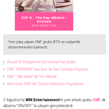
 DANGER
S LOVE
Albümü
Albümü
Albümü
lbümü -
DAY 6 - DAYDREAM Albümü -
2
2
DY0451
RK
SHOP KPOP TÜRK
Yeni çıkış yapan ONF grubu BTS ve satjyerlik
dönemlerinden bahsetti.
'Road To Kingdom'ın En Unutulmaz Anları
ONF, “MIXNINE”dan Beri İlk Geri Dönüşü Duyurdu
ONF " Mix Nine"'de Yer Alacak
Yeni Grup ONF'nin Teaser Resimleri Yayınlandı
2 Ağustos'ta
WM Entertainment
'in yeni erkek grubu
ONF
, ilk
albümü "ON/OFF" la çıkışını gerçekleştirdi.