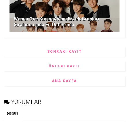
Wanna One Kasım Ayının Erkek Grupları
Sıralamasında En Üst Sırada
SONRAKI KAYIT
ÖNCEKI KAYIT
ANA SAYFA
YORUMLAR
DISQUS