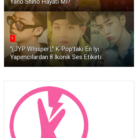
Yano Shiho Hayatı Mı?
5
"(JYP Whisper)," K-Pop'taki En İyi
Yapımcılardan 8 İkonik Ses Etiketi