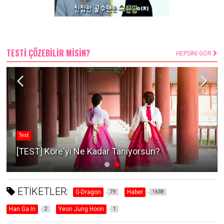
TESTİ ÇÖZEBİLİR MİSİN?
HEPSİNİ GÖR
Test
[TEST] Kore'yi Ne Kadar Tanıyorsun?
ETİKETLER:
G-Dragon
Haber
79
1638
Han Ga In
Yeon Jung Hoon
2
1