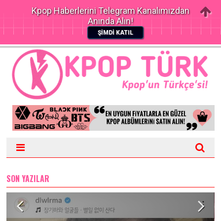
Kpop Haberlerini Telegram Kanalımızdan
Anında Alın!
ŞİMDİ KATIL
SON YAZILAR