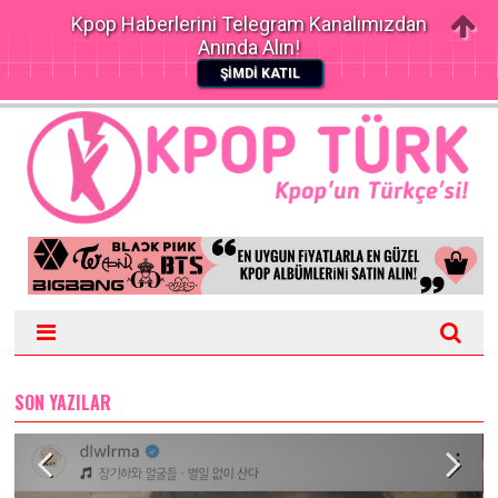
Kpop Haberlerini Telegram Kanalımızdan
Anında Alın!
ŞİMDİ KATIL
SON YAZILAR