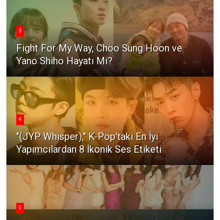
3
Fight For My Way, Choo Sung Hoon ve
Yano Shiho Hayatı Mı?
4
"(JYP Whisper)," K-Pop'taki En İyi
Yapımcılardan 8 İkonik Ses Etiketi
5