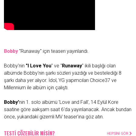
Bobby
"Runaway" için teaserı yayınlandı.
Bobby'nin
"I Love You
" ve "
Runaway
" ikili başlığı olan
albümde Bobby'nin şarkı sözleri yazdığı ve bestelediği 8
şarkı daha yer alıyor. İdol, YG yapımcıları Choice37 ve
Millennium ile albüm için çalıştı.
Bobby'
nin 1. solo albümü 'Love and Fall', 14 Eylül Kore
saatine göre aakşam saat 6'da yayınlanacak. Ancak bundan
önce, yukarıdaki gizemli MV teaser'ına göz atın.
TESTİ ÇÖZEBİLİR MİSİN?
HEPSİNİ GÖR