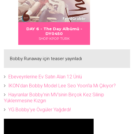
 DANGER
S LOVE
Albümü
Albümü
Albümü
DAY 6 - The Day Albümü -
2
2
DY0450
SHOP KPOP TÜRK
Bobby Runaway için teaser yayınladı
Ebeveynlerine Ev Satın Alan 12 Ünlü
İKON'dan Bobby Model Lee Seo Yoon'la Mı Çıkıyor?
Hayranlar Bobby'nin MV'sinin Birçok Kez Silinip
Yüklenmesine Kızgın
YG Bobby'ye Övgüler Yağdırdı!