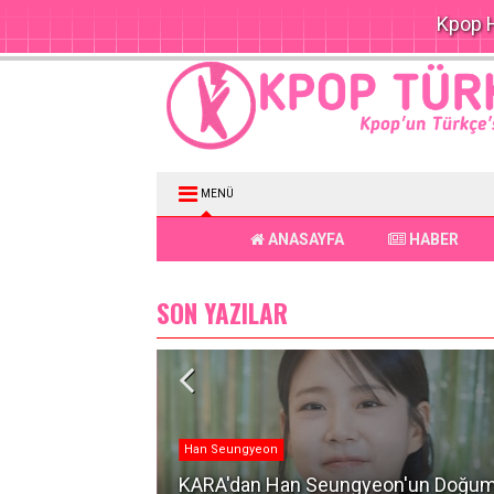
Kpop H
MENÜ
ANASAYFA
HABER
SON YAZILAR
Han Seungyeon
KARA'dan Han Seungyeon'un Doğu