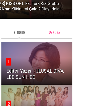
MV
AŞ] KISS OF LIFE, Türk Kız Grubu
A'nın Klibini mi Çaldı? Olay İddia!
TUIDE 'GRLS' 
TREND
BU AY
1
Editör Yazısı : ULUSAL DİVA
LEE SUN HEE
2