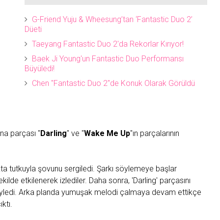
G-Friend Yuju & Wheesung’tan ‘Fantastic Duo 2’
Düeti
Taeyang Fantastic Duo 2'da Rekorlar Kırıyor!
Baek Ji Young'un Fantastic Duo Performansı
Büyüledi!
Chen "Fantastic Duo 2"de Konuk Olarak Görüldü
ana parçası "
Darling
" ve "
Wake Me Up
"ın parçalarının
kta tutkuyla şovunu sergiledi. Şarkı söylemeye başlar
kilde etkilenerek izlediler. Daha sonra, 'Darling' parçasını
e söyledi. Arka planda yumuşak melodi çalmaya devam ettikçe
ktı.