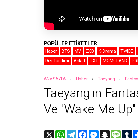
POPÜLER ETİKETLER
Haber
BTS
MV
EXO
K-Drama
TWICE
Dizi Tanıtımı
Anket
TXT
MOMOLAND
PR
ANASAYFA
Haber
Taeyang
Fantas
Taeyang'ın Fantas
Ve "Wake Me Up" 
X
W
T
F
M
S
M
T
h
e
a
e
n
e
u