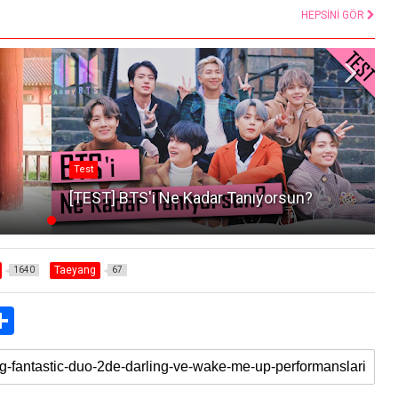
HEPSİNİ GÖR
Test
?
[TEST] BTS'i Ne Kadar Tanıyorsun?
Taeyang
1640
67
S
h
a
r
e