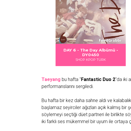
r Junior : D&E – DANGER
KPINK - KILL THIS LOVE
CE - FANCY YOU Albümü
CE - FANCY YOU Albümü
CE - FANCY YOU Albümü
DAY 6 - The Day Albümü -
Albümü - PN0442
Albümü - SJ0452
- TW0454
- TW0454
- TW0454
DY0450
SHOP KPOP TÜRK
SHOP KPOP TÜRK
SHOP KPOP TÜRK
SHOP KPOP TÜRK
SHOP KPOP TÜRK
SHOP KPOP TÜRK
Taeyang
bu hafta "
Fantastic Duo 2
"da iki 
performanslarını sergiledi.
Bu hafta bir kez daha sahne aldı ve kalabalı
başlamaz seyirciler ağızları açık kalmış bir şe
söylemeyi seçtiği düet partneri ile birlikt
iki farklı ses mükemmel bir uyum ile ortaya çı