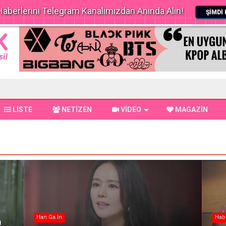
aberlerini Telegram Kanalımızdan Anında Alın!
ŞİMDİ 
LİSTE
NETİZEN
VİDEO
MAGAZİN
Han Ga In
Hab
m