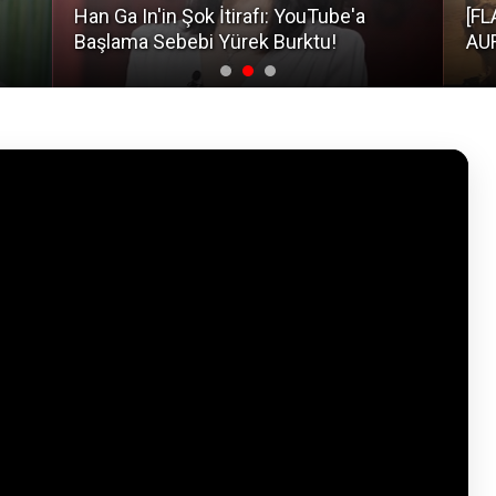
Han Ga In'in Şok İtirafı: YouTube'a
[FL
Başlama Sebebi Yürek Burktu!
AUR