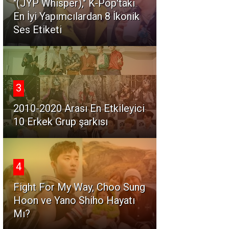
"(JYP Whisper)," K-Pop'taki
En İyi Yapımcılardan 8 İkonik
Ses Etiketi
3
2010-2020 Arası En Etkileyici
10 Erkek Grup şarkısı
4
Fight For My Way, Choo Sung
Hoon ve Yano Shiho Hayatı
Mı?