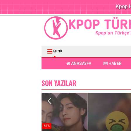
Kpop H
MENÜ
ANASAYFA
HABER
SON YAZILAR
Haber