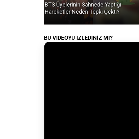
Yaptığı
Red Velvet 2 Yıl Sonra Döndü: Velvet
Çekti?
Summer Albümünün Sırrı Ne?
BU VİDEOYU İZLEDİNİZ Mİ?