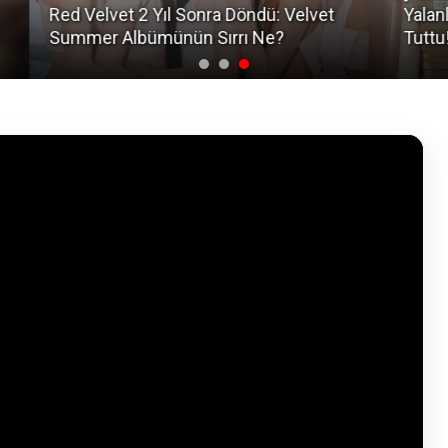
Yalanlayan Lee Sol Yi'yi Netizenler Topa
Str
Tuttu!
Hay