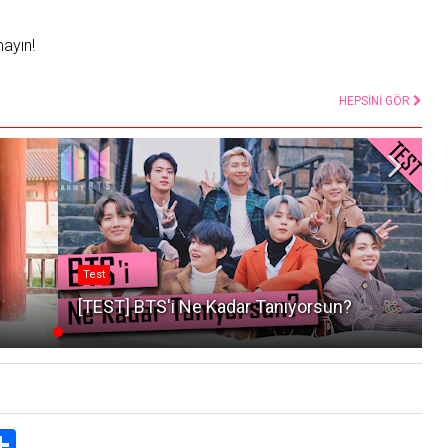
mayın!
HEPSİNİ GÖR
Test
?
[TEST] BTS'i Ne Kadar Tanıyorsun?
S