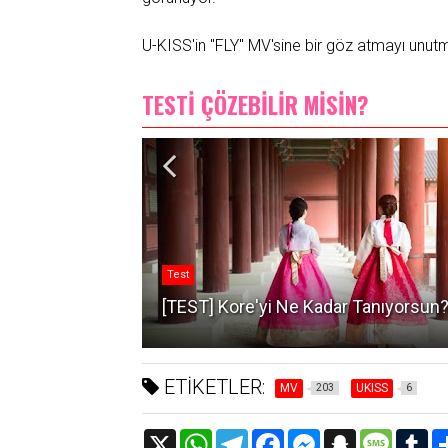
U-KISS'in "FLY" MV'sine bir göz atmayı unut
TESTİ ÇÖZEBİLİR MİSİN?
Test
nıyorsun?
[TEST] Kore'yi Ne Kadar Tanıyorsun
ETİKETLER:
MV
UKISS
203
6
X
W
T
F
M
S
M
T