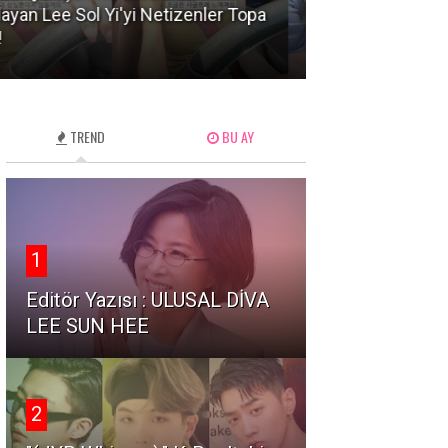
ay Kids'in Askerlik Planı Sızdı:
Lee Seung Gi'ye
ranlar Neden Tepkili?
Şok Tutuklama 
TREND
BU AY
1
Editör Yazısı : ULUSAL DİVA
LEE SUN HEE
2