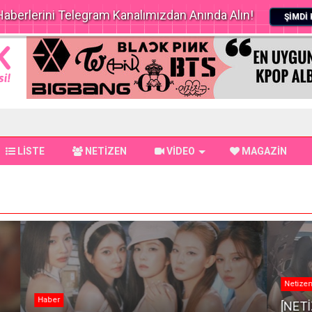
aberlerini Telegram Kanalımızdan Anında Alın!
ŞİMDİ 
LİSTE
NETİZEN
VİDEO
MAGAZİN
Netizen
Hab
[NETİZEN] Boşanma İddialarını