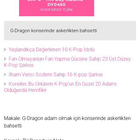
2
2
DY0450
SHOP KPOP TÜRK
G-Dragon konserinde askerlikten bahsetti
Yaşlandıkça Değerlenen 10 K-Pop İdolü
Fan Olmayanları Fan Yapma Gücüne Sahip 23 Üst Düzey
K-Pop Şarkısı
İlham Verici Sözlere Sahip 16 K-pop Şarkısı
Koreliler, Bu Ünlülerin K-Pop'un En Güzel 20 Adamı
Olduğunda Hemfikir
Makale: G-Dragon adam olmak için konserinde askerlikten
bahsetti