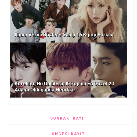
İlham Verici Sözlere Sahip 16 K-pop Şarkısı
Koreliler, Bu Ünlülerin K-Pop'un En Güzel 20
Adamı Olduğunda Hemfikir
SONRAKI KAYIT
ÖNCEKI KAYIT