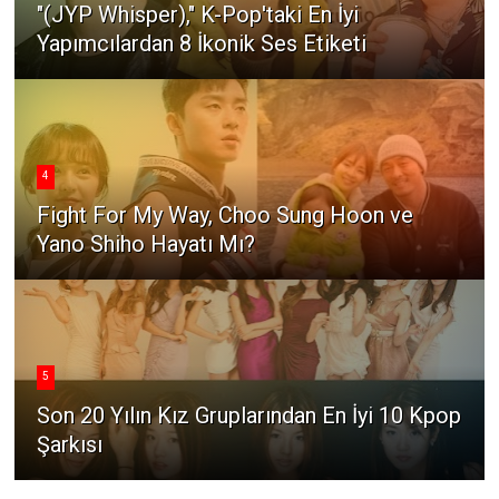
"(JYP Whisper)," K-Pop'taki En İyi
Yapımcılardan 8 İkonik Ses Etiketi
4
Fight For My Way, Choo Sung Hoon ve
Yano Shiho Hayatı Mı?
5
Son 20 Yılın Kız Gruplarından En İyi 10 Kpop
Şarkısı