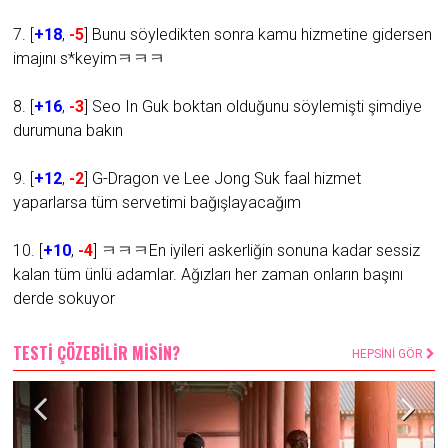
7. [
+18
,
-5
] Bunu söyledikten sonra kamu hizmetine gidersen
imajını s*keyimㅋㅋㅋ
8. [
+16
,
-3
] Seo In Guk boktan olduğunu söylemişti şimdiye
durumuna bakın
9. [
+12
,
-2
] G-Dragon ve Lee Jong Suk faal hizmet
yaparlarsa tüm servetimi bağışlayacağım
10. [
+10
,
-4
] ㅋㅋㅋEn iyileri askerliğin sonuna kadar sessiz
kalan tüm ünlü adamlar. Ağızları her zaman onların başını
derde sokuyor
TESTİ ÇÖZEBİLİR MİSİN?
HEPSİNİ GÖR