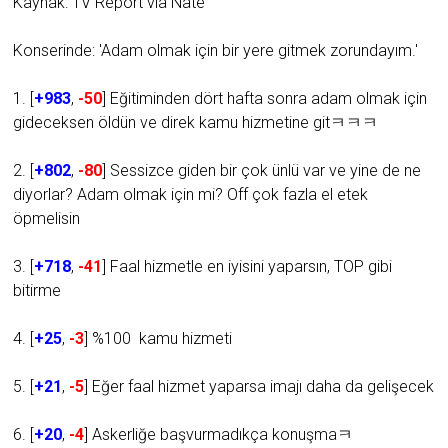
Kaynak: TV Report via Nate
Konserinde: 'Adam olmak için bir yere gitmek zorundayım.'
1. [
+983
,
-50
] Eğitiminden dört hafta sonra adam olmak için
gideceksen öldün ve direk kamu hizmetine gitㅋㅋㅋ
2. [
+802
,
-80
] Sessizce giden bir çok ünlü var ve yine de ne
diyorlar? Adam olmak için mi? Off çok fazla el etek
öpmelisin
3. [
+718
,
-41
] Faal hizmetle en iyisini yaparsın, TOP gibi
bitirme
4. [
+25
,
-3
] %100 kamu hizmeti
5. [
+21
,
-5
] Eğer faal hizmet yaparsa imajı daha da gelişecek
6. [
+20
,
-4
] Askerliğe başvurmadıkça konuşmaㅋ