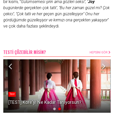
bir kısmı, "
Gülümsemesi şirin ama gözleri seksi", "
Joy
bugünlerde gerçekten çok tatlı", "Bu her zaman güzel mi? Çok
çekici", "Çok tatlı ve her geçen gün güzelleşiyor" Onu her
gördüğümde güzelleşiyor ve kırmızı ona gerçekten yakaşıyor
"
ve çok daha fazlası şeklindeydi.
TESTİ ÇÖZEBİLİR MİSİN?
HEPSİNİ GÖR
Test
[TEST] Kore'yi Ne Kadar Tanıyorsun?