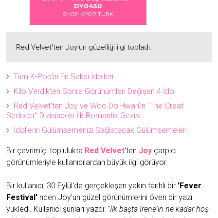
2
2
DY0450
DY045
SHOP KPOP TÜRK
SHOP KPOP 
Red Velvet'ten Joy'un güzelliği ilgi topladı.
Tüm K-Pop'ın En Seksi İdolleri
Kilo Verdikten Sonra Görünümleri Değişen 4 İdol
Red Velvet'ten Joy ve Woo Do Hwan'ın "The Great
Seducer" Dizisindeki İlk Romantik Gezisi
İdollerin Gülümsemenizi Sağlatacak Gülümsemeleri
Bir çevrimiçi toplulukta
Red Velvet
'ten
Joy
çarpıcı
görünümleriyle kullanıcılardan büyük ilgi görüyor.
Bir kullanıcı, 30 Eylül'de gerçekleşen yakın tarihli bir
'Fever
Festival'
nden Joy'un güzel görünümlerini öven bir yazı
yükledi. Kullanıcı şunları yazdı: "
İlk başta Irene'in ne kadar hoş