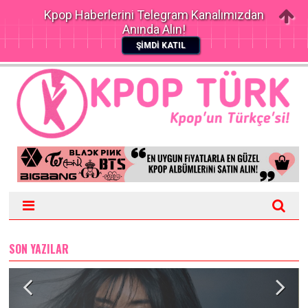
Kpop Haberlerini Telegram Kanalımızdan
Anında Alın!
ŞİMDİ KATIL
SON YAZILAR