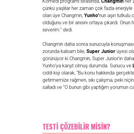
Komedi programı sırasında,
Changmin
her z
çünkü yaşlılar her zaman çok fazla enerjiy
olan üye Changmin,
Yunho'
nun aşırı tutkul
olduğunu ve bir anısını ortaya çıkardı. Onun
severim." dedi.
Changmin daha sonra sunucuyla konuşmasında
zorunda kalsam bile,
Super Junior
üyesi ol
görünüyor ki Changmin, Super Junior'ın daha 
Yunho'ya karşıt olmuş durumda. Sunucu ve
ciddi kişi olarak, "Bu konu hakkında gerçekte
getirmemize rağmen, sıkı çalışma, peki niçin
salladı ve "O bunun gibi yaptığım yorumun canl
TESTİ ÇÖZEBİLİR MİSİN?