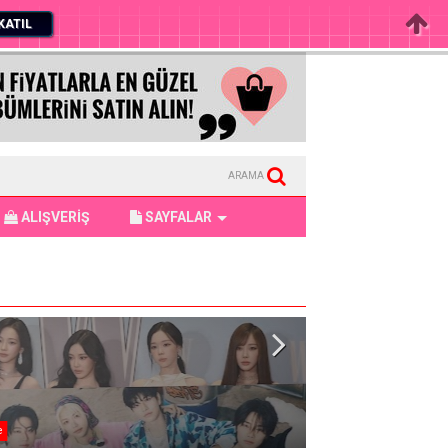
KATIL
ARAMA
ALIŞVERİŞ
SAYFALAR
e
Haftalık Özet