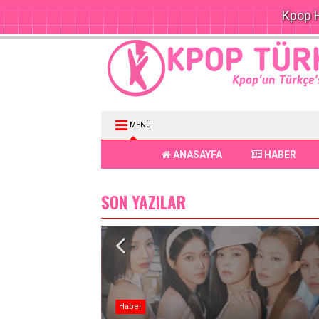
Kpop H
MENÜ
ANASAYFA
HABER
SON YAZILAR
Haber