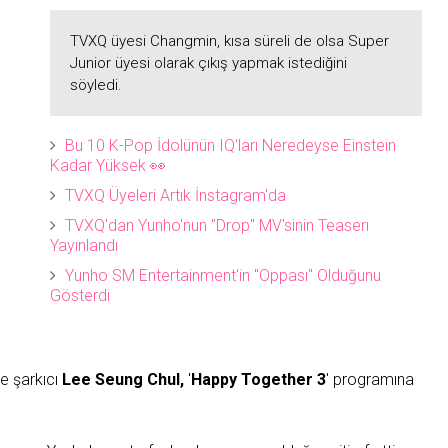
TVXQ üyesi Changmin, kısa süreli de olsa Super
Junior üyesi olarak çıkış yapmak istediğini
söyledi.
Bu 10 K-Pop İdolünün IQ'ları Neredeyse Einstein
Kadar Yüksek 👀
TVXQ Üyeleri Artık İnstagram'da
TVXQ'dan Yunho'nun "Drop" MV'sinin Teaserı
Yayınlandı
Yunho SM Entertainment'in "Oppası" Olduğunu
Gösterdi
e şarkıcı
Lee Seung Chul,
'
Happy Together 3
' programına