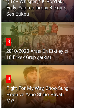
"(JYP Whisper)," K-Pop'taki
En İyi Yapımcılardan 8 İkonik
Ses Etiketi
3
2010-2020 Arası En Etkileyici
10 Erkek Grup şarkısı
4
Fight For My Way, Choo Sung
Hoon ve Yano Shiho Hayatı
Mı?