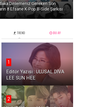
laka Dinlemeniz Gereken Son
Haftalık Haber 
ların 8 Efsane K-Pop B-Side Şarkısı
Ağustos 2026)
TREND
BU AY
1
Editör Yazısı : ULUSAL DİVA
LEE SUN HEE
2