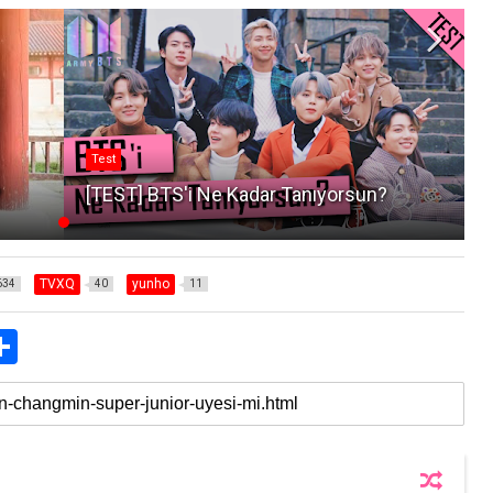
Test
?
[TEST] BTS'i Ne Kadar Tanıyorsun?
TVXQ
yunho
634
40
11
S
h
a
r
e