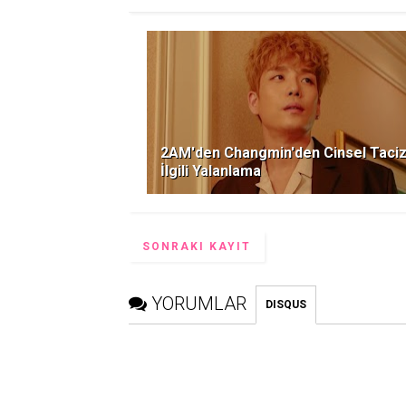
2AM'den Changmin'den Cinsel Taciz
İlgili Yalanlama
SONRAKI KAYIT
YORUMLAR
DISQUS