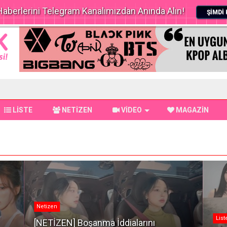
aberlerini Telegram Kanalımızdan Anında Alın!
ŞİMDİ 
LİSTE
NETİZEN
VİDEO
MAGAZİN
Netizen
List
[NETİZEN] Boşanma İddialarını