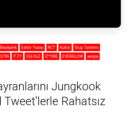
Blackpink
Editör Yazısı
NCT
Kültür
Grup Tanıtımı
ISTIN
ITZY
(G)I-DLE
IZ*ONE
EVERGLOW
aespa
yranlarını Jungkook
 Tweet'lerle Rahatsız