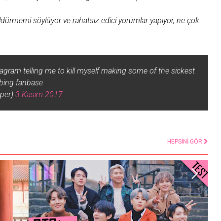
dürmemi söylüyor ve rahatsız edici yorumlar yapıyor, ne çok
gram telling me to kill myself making some of the sickest
rbing fanbase
per)
3 Kasım 2017
HEPSİNİ GÖR