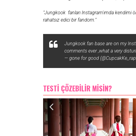
"Jungkook fanları Instagram'ımda kendimi öl
rahatsız edici bir fandom."
Jungkook fan base are on my Insta
comments ever ,what a very distu
— gone for good (@CupcakKe_rap
TESTİ ÇÖZEBİLİR MİSİN?