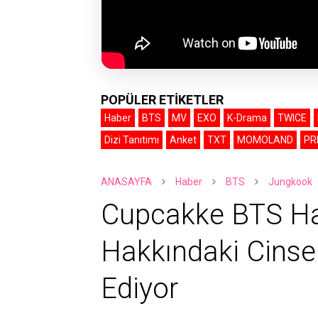
POPÜLER ETİKETLER
Haber
BTS
MV
EXO
K-Drama
TWICE
Dizi Tanıtımı
Anket
TXT
MOMOLAND
PR
ANASAYFA
Haber
BTS
Jungkook
Cupcakke BTS Ha
Hakkındaki Cinsel
Ediyor