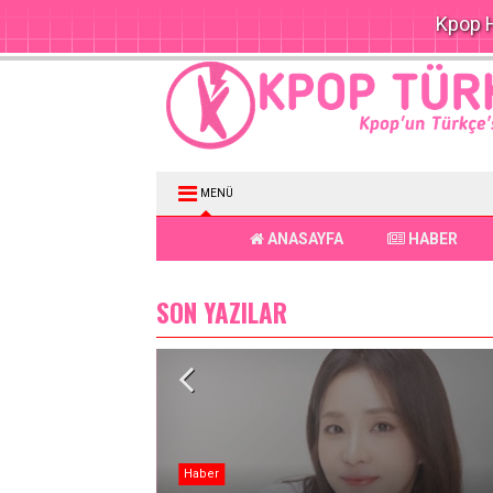
Kpop H
MENÜ
ANASAYFA
HABER
SON YAZILAR
Haber