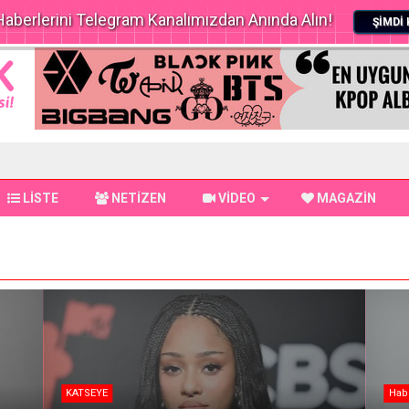
aberlerini Telegram Kanalımızdan Anında Alın!
ŞİMDİ 
LİSTE
NETİZEN
VİDEO
MAGAZİN
KATSEYE
Hab