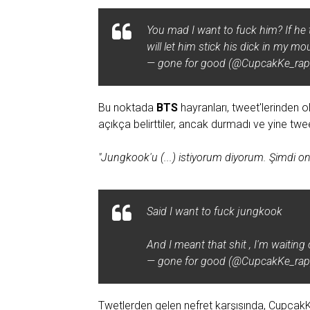
You mad I want to fuck him? If he
will let him stick his dick in m
— gone for good (@CupcakKe_rap
Bu noktada
BTS
hayranları, tweet'lerinden o
açıkça belirttiler, ancak durmadı ve yine twee
"Jungkook'u (...) istiyorum diyorum. Şimdi o
Said I want to fuck jungkook
And I meant that shit , I'm waiti
— gone for good (@CupcakKe_rap
Twetlerden gelen nefret karşısında, Cupcak