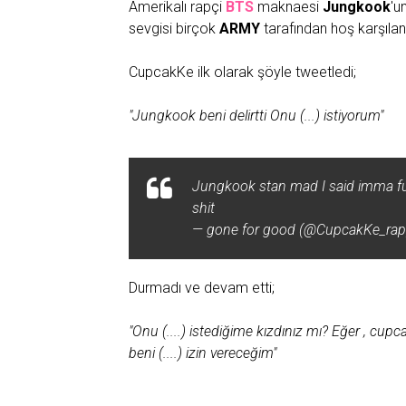
Amerikalı rapçi
BTS
maknaesi
Jungkook
'u
sevgisi birçok
ARMY
tarafından hoş karşılan
CupcakKe ilk olarak şöyle tweetledi;
"Jungkook beni delirtti Onu (...) istiyorum"
Jungkook stan mad I said imma fuck
shit
— gone for good (@CupcakKe_rap
Durmadı ve devam etti;
"Onu (....) istediğime kızdınız mı? Eğer , cup
beni (....) izin vereceğim"