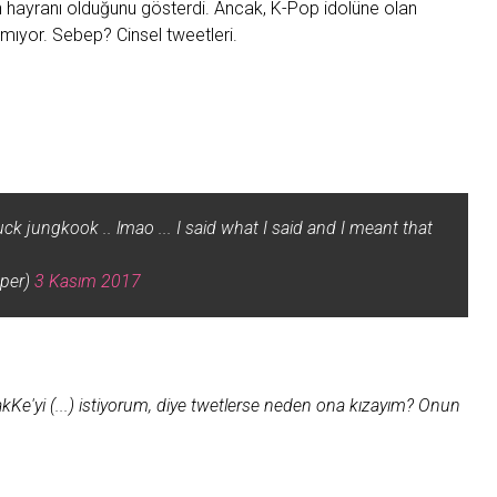
n hayranı olduğunu gösterdi. Ancak, K-Pop idolüne olan
mıyor. Sebep? Cinsel tweetleri.
 jungkook .. lmao ... I said what I said and I meant that
per)
3 Kasım 2017
cakKe'yi (...) istiyorum, diye twetlerse neden ona kızayım? Onun