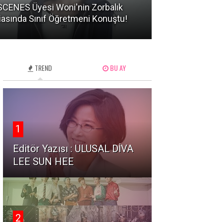
CENES Üyesi Woni'nin Zorbalık
BTS Üyelerinin
iasında Sınıf Öğretmeni Konuştu!
Hareketler Ned
TREND
BU AY
1
Editör Yazısı : ULUSAL DİVA
LEE SUN HEE
2