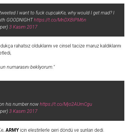
 tweeted I want to fuck cupcakKe, why would I get mad? I
y mouth GOODNIGHT
https://t.co/MnDXBIPM6n
per)
3 Kasım 2017
ldukça rahatsız olduklarını ve cinsel tacize maruz kaldıklarını
tledi,
nun numarasını bekliyorum."
ng on his number now
https://t.co/Mjo2AUmCgu
per)
3 Kasım 2017
Ke,
ARMY
için eleştirilerle geri döndü ve şunları dedi.