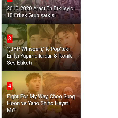
2010-2020 Arası En Etkileyici
10 Erkek Grup şarkısı
3
"(JYP Whisper)," K-Pop'taki
En İyi Yapımcılardan 8 İkonik
Ses Etiketi
4
Fight For My Way, Choo Sung
Hoon ve Yano Shiho Hayatı
Mı?