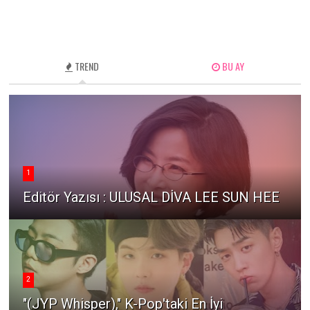
TREND
BU AY
1
Editör Yazısı : ULUSAL DİVA LEE SUN HEE
2
"(JYP Whisper)," K-Pop'taki En İyi