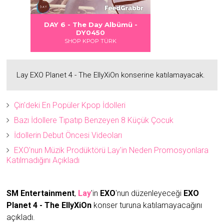
 DANGER
S LOVE
Albümü
Albümü
Albümü
DAY 6 - The Day Albümü -
2
2
DY0450
SHOP KPOP TÜRK
Lay EXO Planet 4 - The EllyXiOn konserine katılamayacak.
Çin'deki En Popüler Kpop İdolleri
Bazı İdollere Tıpatıp Benzeyen 8 Küçük Çocuk
İdollerin Debut Öncesi Videoları
EXO'nun Müzik Prodüktörü Lay'in Neden Promosyonlara
Katılmadığını Açıkladı
SM Entertainment
,
Lay
'in
EXO
'nun düzenleyeceği
EXO
Planet 4 - The EllyXiOn
konser turuna katılamayacağını
açıkladı.