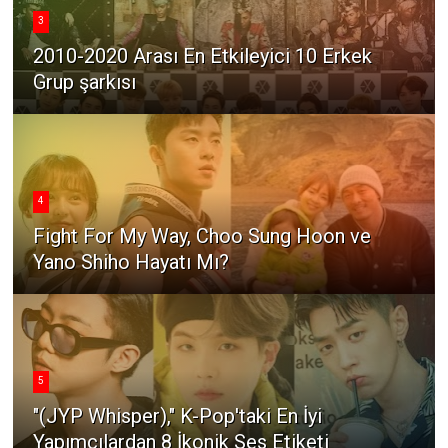
3
2010-2020 Arası En Etkileyici 10 Erkek
Grup şarkısı
4
Fight For My Way, Choo Sung Hoon ve
Yano Shiho Hayatı Mı?
5
"(JYP Whisper)," K-Pop'taki En İyi
Yapımcılardan 8 İkonik Ses Etiketi