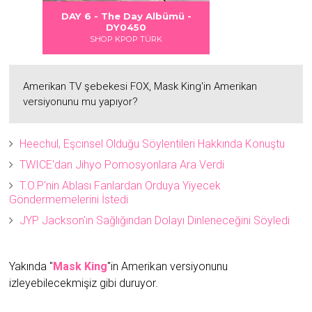
 DANGER
S LOVE
Albümü
Albümü
Albümü
DAY 6 - The Day Albümü -
2
2
DY0450
SHOP KPOP TÜRK
Amerikan TV şebekesi FOX, Mask King'in Amerikan
versiyonunu mu yapıyor?
Heechul, Eşcinsel Olduğu Söylentileri Hakkında Konuştu
TWICE'dan Jihyo Pomosyonlara Ara Verdi
T.O.P'nin Ablası Fanlardan Orduya Yiyecek
Göndermemelerini İstedi
JYP Jackson'ın Sağlığından Dolayı Dinleneceğini Söyledi
Yakında "
Mask King
"in Amerikan versiyonunu
izleyebilecekmişiz gibi duruyor.