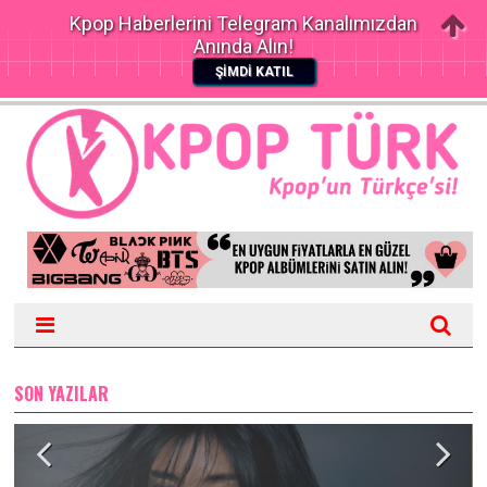
Kpop Haberlerini Telegram Kanalımızdan
Anında Alın!
ŞİMDİ KATIL
SON YAZILAR