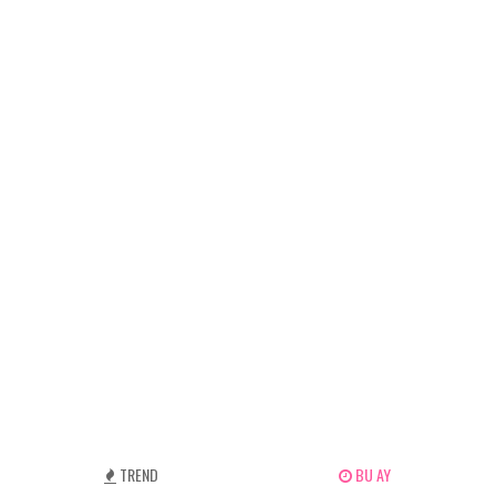
TREND
BU AY