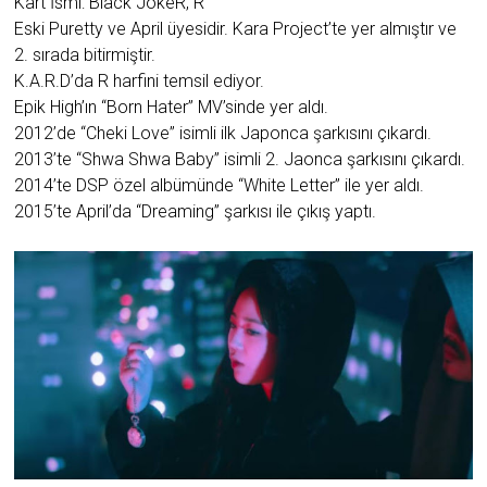
Kart İsmi: Black JokeR, R
Eski Puretty ve April üyesidir. Kara Project’te yer almıştır ve
2. sırada bitirmiştir.
K.A.R.D’da R harfini temsil ediyor.
Epik High’ın “Born Hater” MV’sinde yer aldı.
2012’de “Cheki Love” isimli ilk Japonca şarkısını çıkardı.
2013’te “Shwa Shwa Baby” isimli 2. Jaonca şarkısını çıkardı.
2014’te DSP özel albümünde “White Letter” ile yer aldı.
2015’te April’da “Dreaming” şarkısı ile çıkış yaptı.