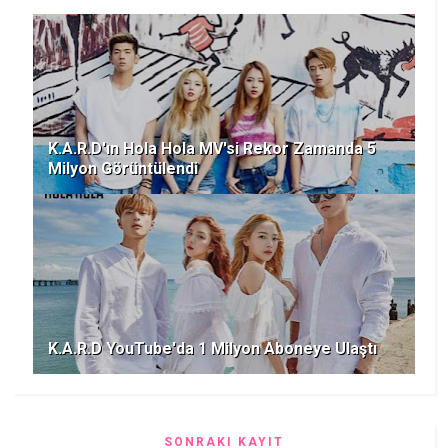
K.A.R.D'ın Hola Hola MV'si Rekor Zamanda 5
Milyon Görüntülendi
K.A.R.D YouTube'da 1 Milyon Aboneye Ulaştı
SONRAKI KAYIT