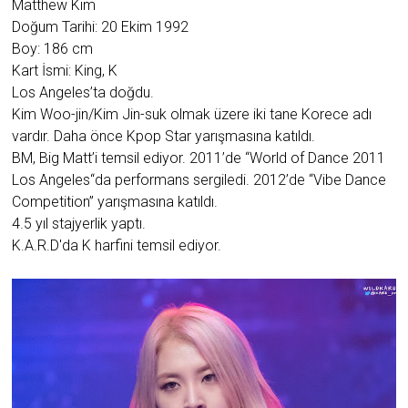
Matthew Kim
Doğum Tarihi: 20 Ekim 1992
Boy: 186 cm
Kart İsmi: King, K
Los Angeles’ta doğdu.
Kim Woo-jin/Kim Jin-suk olmak üzere iki tane Korece adı
vardır. Daha önce Kpop Star yarışmasına katıldı.
BM, Big Matt’i temsil ediyor. 2011’de “World of Dance 2011
Los Angeles“da performans sergiledi. 2012’de “Vibe Dance
Competition” yarışmasına katıldı.
4.5 yıl stajyerlik yaptı.
K.A.R.D'da K harfini temsil ediyor.