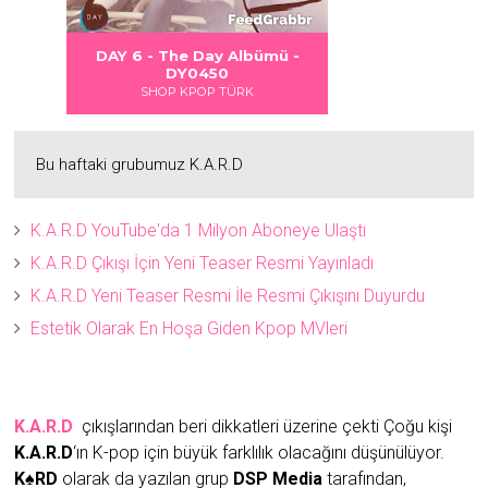
 DANGER
S LOVE
Albümü
Albümü
Albümü
ümü -
DAY 6 - DAYDREAM Albümü -
2
2
DY0451
SHOP KPOP TÜRK
Bu haftaki grubumuz K.A.R.D
K.A.R.D YouTube'da 1 Milyon Aboneye Ulaştı
K.A.R.D Çıkışı İçin Yeni Teaser Resmi Yayınladı
K.A.R.D Yeni Teaser Resmi İle Resmi Çıkışını Duyurdu
Estetik Olarak En Hoşa Giden Kpop MVleri
K.A.R.D
çıkışlarından beri dikkatleri üzerine çekti Çoğu kişi
K.A.R.D
‘ın K-pop için büyük farklılık olacağını düşünülüyor.
K♠RD
olarak da yazılan grup
DSP Media
tarafından,