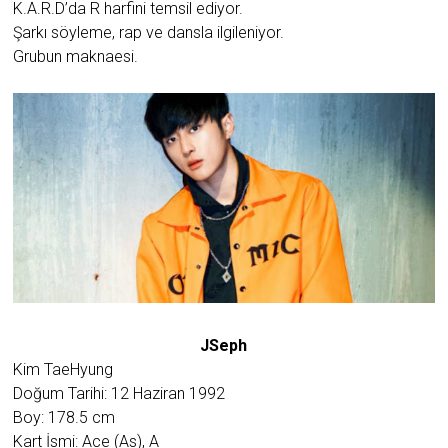
K.A.R.D’da R harfini temsil ediyor.
Şarkı söyleme, rap ve dansla ilgileniyor.
Grubun maknaesi.
JSeph
Kim TaeHyung
Doğum Tarihi: 12 Haziran 1992
Boy: 178.5 cm
Kart İsmi: Ace (As), A