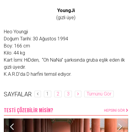
YoungJi
(gizli üye)
Heo Youngji
Doğum Tarihi: 30 Ağustos 1994
Boy: 166 cm
Kilo: 44 kg
Kart İsmi: HiDden, “Oh NaNa” şarkısında gruba eşlik eden ilk
gizli üyedir.
K.A.R.D’da D harfini temsil ediyor.
SAYFALAR
1
2
3
Tümünü Gör
TESTİ ÇÖZEBİLİR MİSİN?
HEPSİNİ GÖR