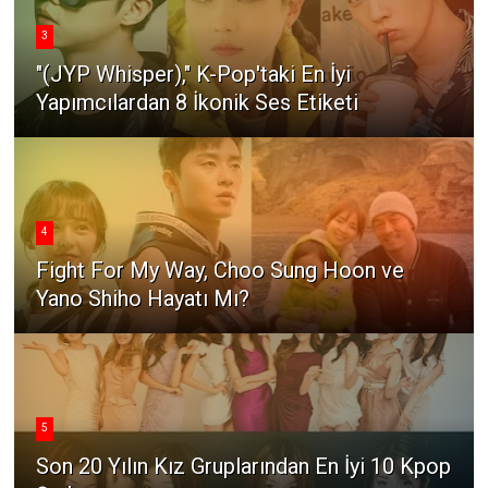
3
"(JYP Whisper)," K-Pop'taki En İyi
Yapımcılardan 8 İkonik Ses Etiketi
4
Fight For My Way, Choo Sung Hoon ve
Yano Shiho Hayatı Mı?
5
Son 20 Yılın Kız Gruplarından En İyi 10 Kpop