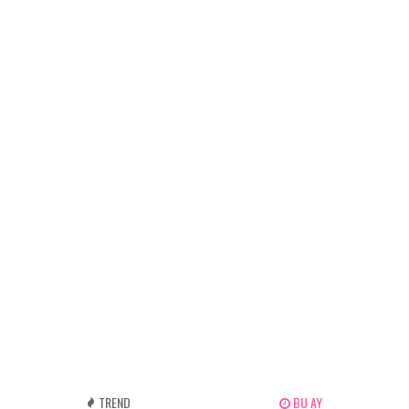
TREND
BU AY