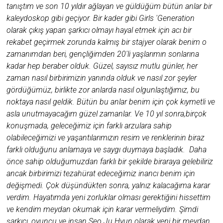
tanıştım ve son 10 yıldır ağlayan ve güldüğüm bütün anlar bir
kaleydoskop gibi geçiyor. Bir kader gibi Girls 'Generation
olarak çıkış yapan şarkıcı olmayı hayal etmek için acı bir
rekabet geçirmek zorunda kalmış bir stajyer olarak benim o
zamanımdan beri, gençliğimden 20'li yaşlarımın sonlarına
kadar hep beraber olduk. Güzel, sayısız mutlu günler, her
zaman nasıl birbirimizin yanında olduk ve nasıl zor şeyler
gördüğümüz, birlikte zor anlarda nasıl olgunlaştığımız, bu
noktaya nasıl geldik. Bütün bu anlar benim için çok kıymetli ve
asla unutmayacağım güzel zamanlar. Ve 10 yıl sonra,birçok
konuşmada, geleceğimiz için farklı arzulara sahip
olabileceğimizi ve yaşantılarımızın resim ve renklerinin biraz
farklı olduğunu anlamaya ve saygı duymaya başladık. Daha
önce sahip olduğumuzdan farklı bir şekilde biraraya gelebiliriz
ancak birbirimizi tezahürat edeceğimiz inancı benim için
değişmedi. Çok düşündükten sonra, yalnız kalacağıma karar
verdim. Hayatımda yeni zorluklar olması gerektiğini hissettim
ve kendim meydan okumak için karar vermeliydim. Şimdi
şarkıcı, oyuncu ve insan Seo Ju Hyun olarak yeni bir meydan