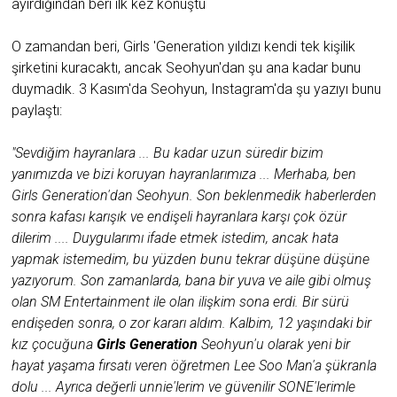
ayırdığından beri ilk kez konuştu
O zamandan beri, Girls 'Generation yıldızı kendi tek kişilik
şirketini kuracaktı, ancak Seohyun'dan şu ana kadar bunu
duymadık. 3 Kasım'da Seohyun, Instagram'da şu yazıyı bunu
paylaştı:
"Sevdiğim hayranlara ... Bu kadar uzun süredir bizim
yanımızda ve bizi koruyan hayranlarımıza ... Merhaba, ben
Girls Generation'dan Seohyun. Son beklenmedik haberlerden
sonra kafası karışık ve endişeli hayranlara karşı çok özür
dilerim .... Duygularımı ifade etmek istedim, ancak hata
yapmak istemedim, bu yüzden bunu tekrar düşüne düşüne
yazıyorum. Son zamanlarda, bana bir yuva ve aile gibi olmuş
olan SM Entertainment ile olan ilişkim sona erdi. Bir sürü
endişeden sonra, o zor kararı aldım. Kalbim, 12 yaşındaki bir
kız çocuğuna
Girls Generation
Seohyun'u olarak yeni bir
hayat yaşama fırsatı veren öğretmen Lee Soo Man'a şükranla
dolu ... Ayrıca değerli unnie'lerim ve güvenilir SONE'lerimle