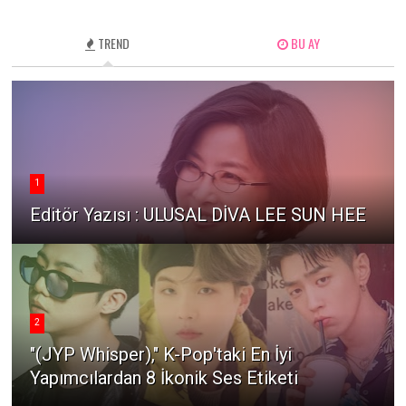
TREND
BU AY
1
Editör Yazısı : ULUSAL DİVA LEE SUN HEE
2
"(JYP Whisper)," K-Pop'taki En İyi
Yapımcılardan 8 İkonik Ses Etiketi