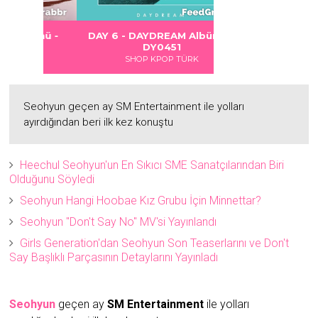
 DANGER
S LOVE
Albümü
Albümü
Albümü
ümü -
DAY 6 - DAYDREAM Albümü -
2
2
DY0451
SHOP KPOP TÜRK
Seohyun geçen ay SM Entertainment ile yolları
ayırdığından beri ilk kez konuştu
Heechul Seohyun'un En Sıkıcı SME Sanatçılarından Biri
Olduğunu Söyledi
Seohyun Hangi Hoobae Kız Grubu İçin Minnettar?
Seohyun "Don't Say No" MV'si Yayınlandı
Girls Generation'dan Seohyun Son Teaserlarını ve Don't
Say Başlıklı Parçasının Detaylarını Yayınladı
Seohyun
geçen ay
SM Entertainment
ile yolları