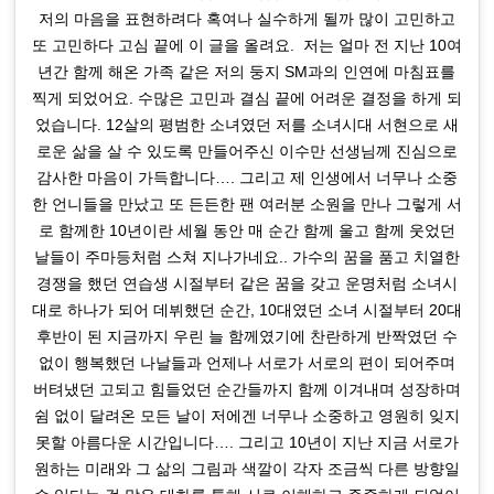
저의 마음을 표현하려다 혹여나 실수하게 될까 많이 고민하고
또 고민하다 고심 끝에 이 글을 올려요. 저는 얼마 전 지난 10여
년간 함께 해온 가족 같은 저의 둥지 SM과의 인연에 마침표를
찍게 되었어요. 수많은 고민과 결심 끝에 어려운 결정을 하게 되
었습니다. 12살의 평범한 소녀였던 저를 소녀시대 서현으로 새
로운 삶을 살 수 있도록 만들어주신 이수만 선생님께 진심으로
감사한 마음이 가득합니다…. 그리고 제 인생에서 너무나 소중
한 언니들을 만났고 또 든든한 팬 여러분 소원을 만나 그렇게 서
로 함께한 10년이란 세월 동안 매 순간 함께 울고 함께 웃었던
날들이 주마등처럼 스쳐 지나가네요.. 가수의 꿈을 품고 치열한
경쟁을 했던 연습생 시절부터 같은 꿈을 갖고 운명처럼 소녀시
대로 하나가 되어 데뷔했던 순간, 10대였던 소녀 시절부터 20대
후반이 된 지금까지 우린 늘 함께였기에 찬란하게 반짝였던 수
없이 행복했던 나날들과 언제나 서로가 서로의 편이 되어주며
버텨냈던 고되고 힘들었던 순간들까지 함께 이겨내며 성장하며
쉼 없이 달려온 모든 날이 저에겐 너무나 소중하고 영원히 잊지
못할 아름다운 시간입니다…. 그리고 10년이 지난 지금 서로가
원하는 미래와 그 삶의 그림과 색깔이 각자 조금씩 다른 방향일