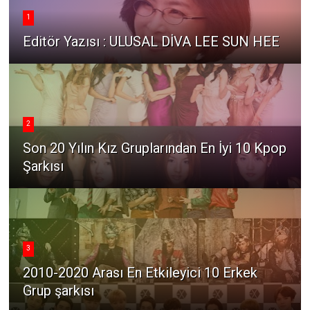
1
Editör Yazısı : ULUSAL DİVA LEE SUN HEE
2
Son 20 Yılın Kız Gruplarından En İyi 10 Kpop
Şarkısı
3
2010-2020 Arası En Etkileyici 10 Erkek
Grup şarkısı