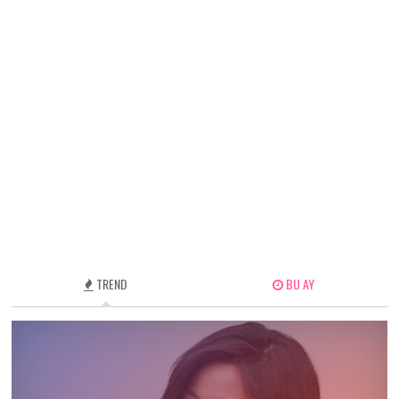
TREND
BU AY