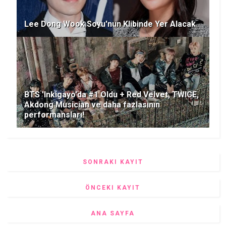
Lee Dong Wook Soyu'nun Klibinde Yer Alacak
BTS 'Inkigayo'da #1 Oldu + Red Velvet, TWICE,
Akdong Musician ve daha fazlasının
performansları!
SONRAKI KAYIT
ÖNCEKI KAYIT
ANA SAYFA