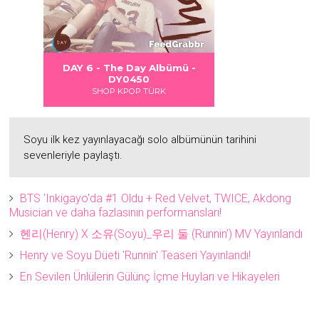
 DANGER
S LOVE
Albümü
Albümü
Albümü
DAY 6 - The Day Albümü -
DAY 6 - DAYDREAM Albümü 
2
2
DY0450
DY0451
SHOP KPOP TÜRK
SHOP KPOP TÜRK
Soyu ilk kez yayınlayacağı solo albümünün tarihini
sevenleriyle paylaştı.
BTS 'Inkigayo'da #1 Oldu + Red Velvet, TWICE, Akdong
Musician ve daha fazlasının performansları!
헨리(Henry) X 소유(Soyu)_우리 둘 (Runnin’) MV Yayınlandı
Henry ve Soyu Düeti 'Runnin' Teaseri Yayınlandı!
En Sevilen Ünlülerin Gülünç İçme Huyları ve Hikayeleri