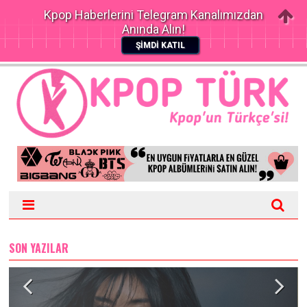
Kpop Haberlerini Telegram Kanalımızdan
Anında Alın!
ŞİMDİ KATIL
SON YAZILAR