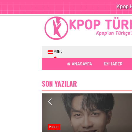
Kpop H
MENÜ
ANASAYFA
HABER
SON YAZILAR
Haber