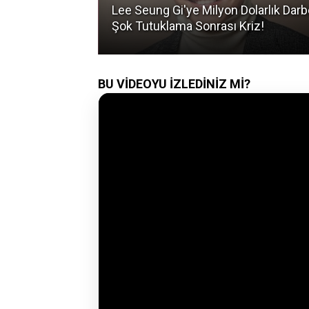
nı Sızdı:
Lee Seung Gi'ye Milyon Dolarlık Darb
?
Şok Tutuklama Sonrası Kriz!
BU VİDEOYU İZLEDİNİZ Mİ?