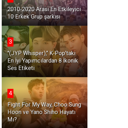
2010-2020 Arası En Etkileyici
10 Erkek Grup şarkısı
3
"(JYP Whisper)," K-Pop'taki
En İyi Yapımcılardan 8 İkonik
Ses Etiketi
4
Fight For My Way, Choo Sung
Hoon ve Yano Shiho Hayatı
Mı?