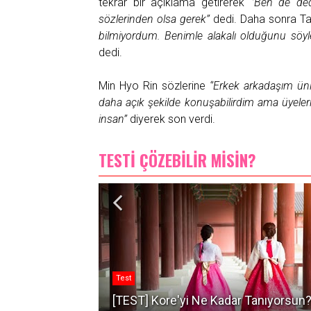
tekrar bir açıklama getirerek
‘’Ben de ded
sözlerinden olsa gerek’’
dedi. Daha sonra Ta
bilmiyordum. Benimle alakalı olduğunu söyl
dedi.
Min Hyo Rin sözlerine
‘’Erkek arkadaşım ün
daha açık şekilde konuşabilirdim ama üyeleri
insan’’
diyerek son verdi.
TESTİ ÇÖZEBİLİR MİSİN?
Test
nıyorsun?
[TEST] Kore'yi Ne Kadar Tanıyorsun