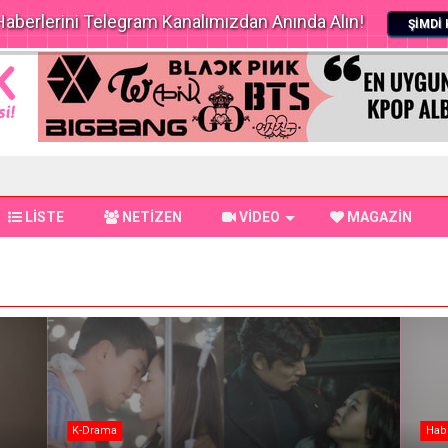
aberlerini Telegram Kanalımızdan Anında Alın!
ŞİMDİ 
LİSTE
NETİZEN
VİDEO
MAGAZİN
K-Drama
Hab