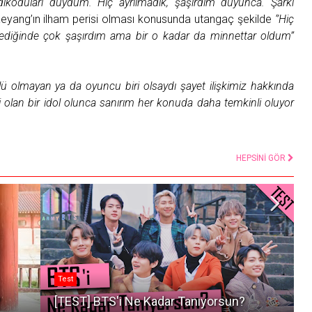
ikoduları duydum. Hiç ayrılmadık, şaşırdım duyunca. Şarkı
eyang’ın ilham perisi olması konusunda utangaç şekilde
‘’Hiç
ediğinde çok şaşırdım ama bir o kadar da minnettar oldum’’
lü olmayan ya da oyuncu biri olsaydı şayet ilişkimiz hakkında
 olan bir idol olunca sanırım her konuda daha temkinli oluyor
HEPSİNİ GÖR
Test
?
[TEST] BTS'i Ne Kadar Tanıyorsun?