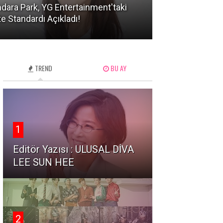
dara Park, YG Entertainment'taki
KATSEYE'den Ma
te Standardı Açıkladı!
mı? Şok Eden Sı
TREND
BU AY
1
Editör Yazısı : ULUSAL DİVA
LEE SUN HEE
2