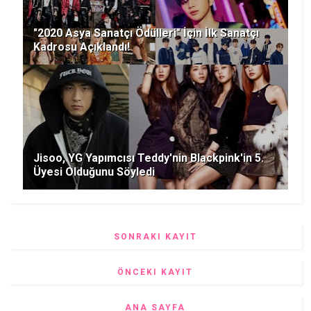
"2020 Asya Sanatçı Ödülleri" İçin İlk Sanatçı
Kadrosu Açıklandı!
Jisoo, YG Yapımcısı Teddy'nin Blackpink'in 5.
Üyesi Olduğunu Söyledi
SONRAKI KAYIT
ÖNCEKI KAYIT
ANA SAYFA