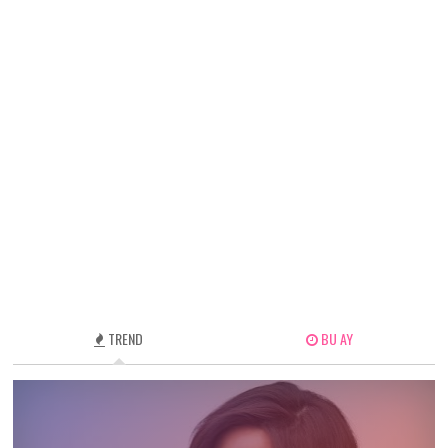
TREND
BU AY