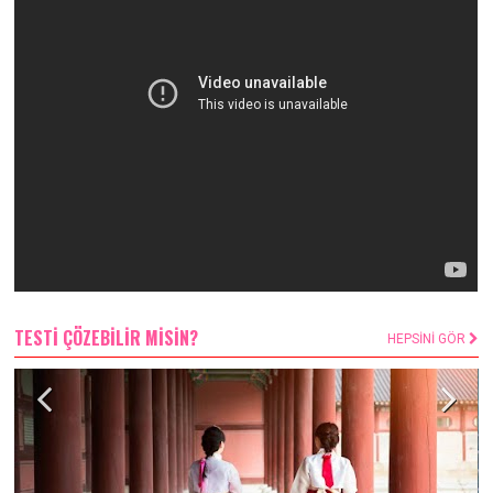
TESTİ ÇÖZEBİLİR MİSİN?
HEPSİNİ GÖR