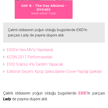
 DANGER
S LOVE
Albümü
Albümü
Albümü
ümü -
DAY 6 - DAYDREAM Albümü -
2
2
DY0451
SHOP KPOP TÜRK
Çalıntı iddiasının yoğun olduğu bugünlerde EXID'İn
parçası Lady de payına düşeni aldı.
EXID'in Yeni MV'si Yayınlandı
KCON 2017 Performansları
EXID Solji'siz 4'lü Tanıtım Yapacak
Editörün Seçimi: Kpop Şarkıcılarının Cover Yaptığı Şarkılar
Çalıntı iddiasının yoğun olduğu bugünlerde
EXID
'İn parçası
Lady
de payına düşeni aldı.