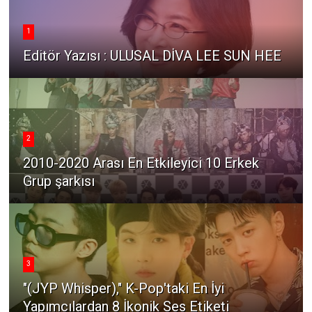
1
Editör Yazısı : ULUSAL DİVA LEE SUN HEE
2
2010-2020 Arası En Etkileyici 10 Erkek
Grup şarkısı
3
"(JYP Whisper)," K-Pop'taki En İyi
Yapımcılardan 8 İkonik Ses Etiketi