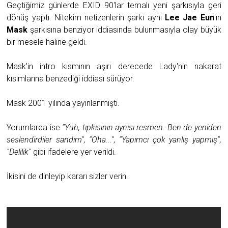
Geçtiğimiz günlerde EXID 90'lar temalı yeni şarkısıyla geri
dönüş yaptı. Nitekim netizenlerin şarkı aynı
Lee Jae Eun
'ın
Mask
şarkısına benziyor iddiasında bulunmasıyla olay büyük
bir mesele haline geldi.
Mask'in intro kısmının aşırı derecede Lady'nin nakarat
kısımlarına benzediği iddiası sürüyor.
Mask 2001 yılında yayınlanmıştı.
Yorumlarda ise
''Yuh, tıpkısının aynısı resmen. Ben de yeniden
seslendirdiler sandım'', ''Oha...'', ''Yapımcı çok yanlış yapmış'',
''Delilik''
gibi ifadelere yer verildi.
İkisini de dinleyip kararı sizler verin.