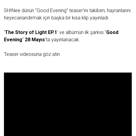
SHINee dünün "Good Evening" teaser'ını takiben, hayranlarını
heyecanandırmak için başka bir kısa klip yayınladı.
'
The Story of Light EP.1
' ve albümün ilk şarkısı "
Good
Evening
"
28 Mayıs
'ta yayınlanacak.
Teaser videosuna göz atın.