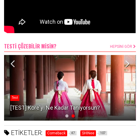
TESTİ ÇÖZEBİLİR MİSİN?
HEPSİNİ GÖR
Test
[TEST] Kore'yi Ne Kadar Tanıyorsun?
ETİKETLER:
Comeback
SHINee
47
107