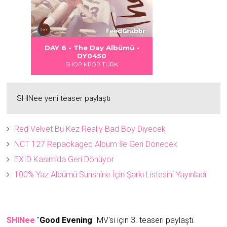
 DANGER
S LOVE
Albümü
Albümü
Albümü
DAY 6 - The Day Albümü -
2
2
DY0450
SHOP KPOP TÜRK
SHINee yeni teaser paylaştı
Red Velvet Bu Kez Really Bad Boy Diyecek
NCT 127 Repackaged Albüm İle Geri Dönecek
EXID Kasım'da Geri Dönüyor
100% Yaz Albümü Sunshine İçin Şarkı Listesini Yayınladı
SHINee
"
Good Evening
" MV'si için 3. teaserı paylaştı.