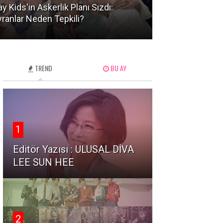
ay Kids'in Askerlik Planı Sızdı:
Lee Seung Gi'ye
ranlar Neden Tepkili?
Şok Tutuklama 
TREND
BU AY
1
Editör Yazısı : ULUSAL DİVA
LEE SUN HEE
2