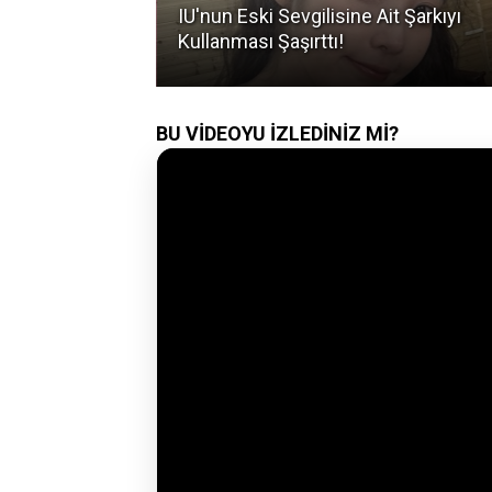
KPINK Fan
IU'nun Eski Sevgilisine Ait Şarkıyı
 Adım Attı!
Kullanması Şaşırttı!
BU VİDEOYU İZLEDİNİZ Mİ?