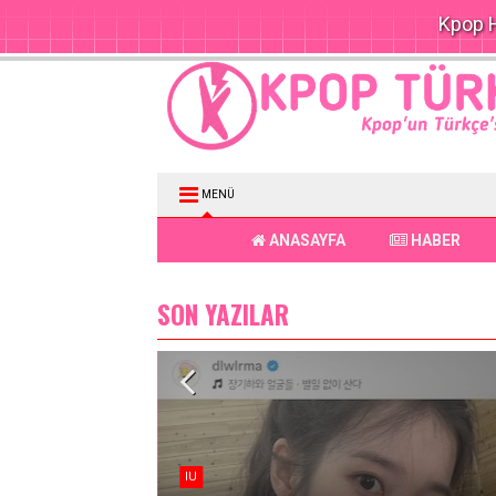
Kpop H
MENÜ
ANASAYFA
HABER
SON YAZILAR
IU