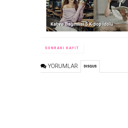
Kahve Bağımlısı 5 K-pop İdolü
SONRAKI KAYIT
YORUMLAR
DISQUS