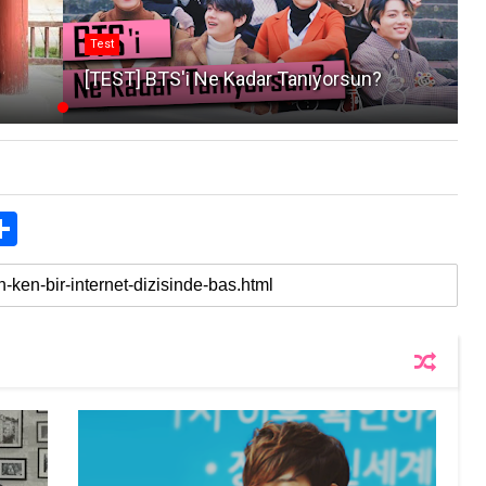
Test
?
[TEST] BTS'i Ne Kadar Tanıyorsun?
S
h
a
r
e