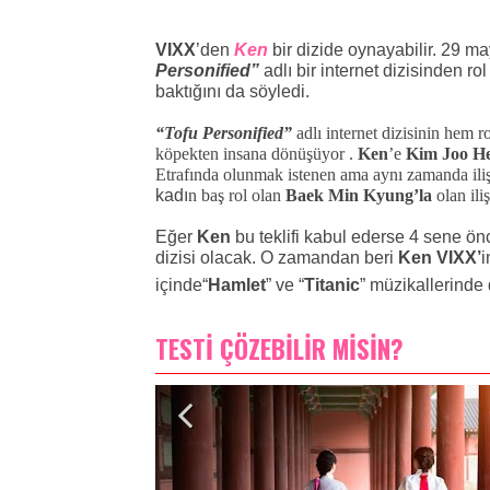
VIXX
’den
Ken
bir dizide oynayabilir. 29 ma
Personified”
adlı bir internet dizisinden rol
baktığını da söyledi.
“Tofu Personified”
adlı internet dizisinin hem 
köpekten insana dönüşüyor .
Ken
’e
Kim Joo H
Etrafında olunmak istenen ama aynı zamanda ilişk
kadı
n baş rol olan
Baek Min Kyung’la
olan ili
Eğer
Ken
bu teklifi kabul ederse 4 sene ö
dizisi olacak. O zamandan beri
Ken VIXX’
i
içinde“
Hamlet
” ve “
Titanic
” müzikallerinde 
TESTİ ÇÖZEBİLİR MİSİN?