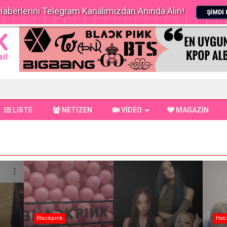
aberlerini Telegram Kanalımızdan Anında Alın!
ŞİMDİ 
LİSTE
NETİZEN
VİDEO
MAGAZİN
Blackpink
Hab