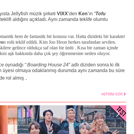
yısta Jellyfish müzik şirketi
VIXX
’den
Ken
’in
“
Tofu
 teklifi aldığını açıkladı. Aynı zamanda teklife olumlu
romantik hem de fantastik bir konusu var. Hatta dizideki bir karakter
eo
n rolü teklif edildi. Kim Joo Heon herkes tarafından sevilen.
ilere gelince oldukça saf olan bir ünlü . Kısa bir zaman içinde
şkisi aşk hakkında daha çok şey öğrenmesine neden oluyor.
nce oynadığı
“ Boarding House 24”
adlı diziden sonra ki ilk
n üyesi olmaya odaklanmış durumda aynı zamanda bu süre
.
de rol almış
HEPSİNİ GÖR