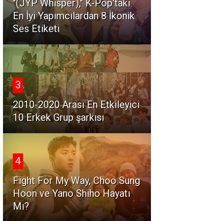
"(JYP Whisper)," K-Pop'taki
En İyi Yapımcılardan 8 İkonik
Ses Etiketi
3
2010-2020 Arası En Etkileyici
10 Erkek Grup şarkısı
4
Fight For My Way, Choo Sung
Hoon ve Yano Shiho Hayatı
Mı?