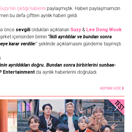
zy'nin çıktığı haberini
paylaşmıştık. Haberi paylaşmamızın
n bu defa çiftten ayrılık haberi geldi.
aha önce
sevgili
oldukları açıklanan
Suzy
&
Lee Dong Wook
 şirket içerisinden birinin
"İkili ayrıldılar ve bundan sonra
eye karar verdile
r" şeklinde açıklamasını gündeme taşımıştı.
.
linin ayrıldıkları doğru. Bundan sonra birbirlerini sunbae-
P Entertainment
da ayrılık haberlerini doğruladı.
HEPSİNİ GÖR