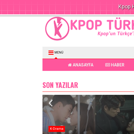
Kpop H
MENÜ
ANASAYFA
HABER
SON YAZILAR
K-Drama