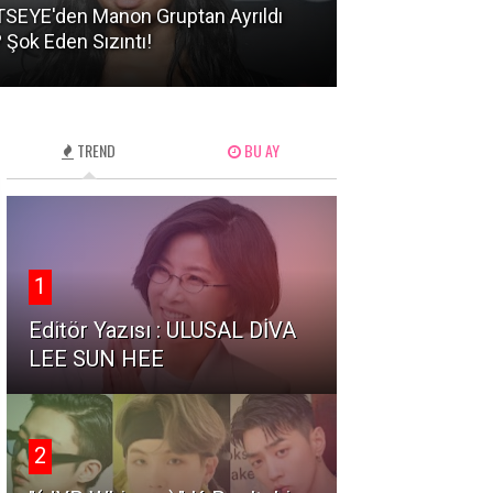
SEYE'den Manon Gruptan Ayrıldı
RESCENES Üyesi
 Şok Eden Sızıntı!
İddiasında Sını
TREND
BU AY
1
Editör Yazısı : ULUSAL DİVA
LEE SUN HEE
2