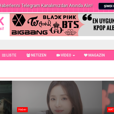
aberlerini Telegram Kanalımızdan Anında Alın!
ŞİMDİ 
LİSTE
NETİZEN
VİDEO
MAGAZİN
Haber
KAT