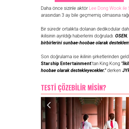
Daha önce sizinle aktör
Lee Dong Wook ile Su
arasından 3 ay bile geçmemiş olmasına rağme
Bir süredir ortalıkta dolanan dedikodular d
ikilisinin ayrıldığı haberlerini doğruladı.
OSEN
,
birbirlerini sunbae-hoobae olarak desteklem
Son doğrulama ise ikilinin şirketlerinden geldi
Starship Entertainment
'tan King Kong
"İki
hoobae olarak destekleyecekler."
derken
JY
TESTİ ÇÖZEBİLİR MİSİN?