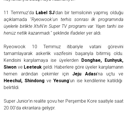
11 Temmuz'da
Label SJ
'dan bir temsilcinin yapmış olduğu
açıklamada
''Ryeowook'un terhis sonrası ilk programında
üyelerle birlikte XtvN'in Super TV programı var. Yayın tarihi ise
henüz netlik kazanmadı.''
şeklinde ifadeler yer aldı.
Ryeowook 10 Temmuz itibariyle vatani görevini
tamamlayarak askerlik vazifesini başarıyla bitirmiş oldu.
Kendisini karşılamaya ise üyelerden
Donghae, Eunhyuk,
Siwon
ve
Leeteuk
geldi. Haberlere göre üyeler karşılamanın
hemen ardından çekimler için
Jeju Adası
'na uçtu ve
Heechul, Shindong
ve
Yesung
'un ise kendilerine katıldığı
belirtildi.
Super Junior'ın realite şovu her Perşembe Kore saatiyle saat
20.00'da ekranlara geliypr.