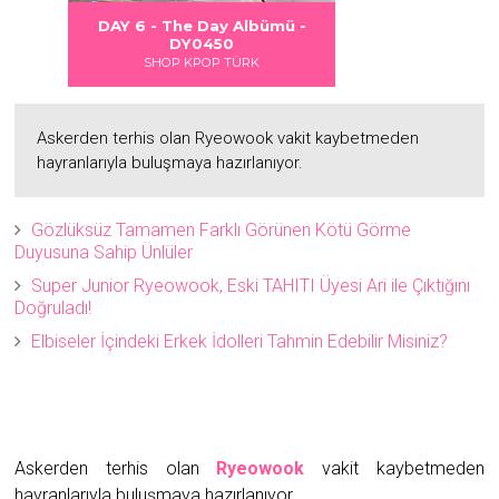
 DANGER
S LOVE
Albümü
Albümü
Albümü
DAY 6 - The Day Albümü -
2
2
DY0450
SHOP KPOP TÜRK
Askerden terhis olan Ryeowook vakit kaybetmeden
hayranlarıyla buluşmaya hazırlanıyor.
Gözlüksüz Tamamen Farklı Görünen Kötü Görme
Duyusuna Sahip Ünlüler
Super Junior Ryeowook, Eski TAHITI Üyesi Ari ile Çıktığını
Doğruladı!
Elbiseler İçindeki Erkek İdolleri Tahmin Edebilir Misiniz?
Askerden terhis olan
Ryeowook
vakit kaybetmeden
hayranlarıyla buluşmaya hazırlanıyor.