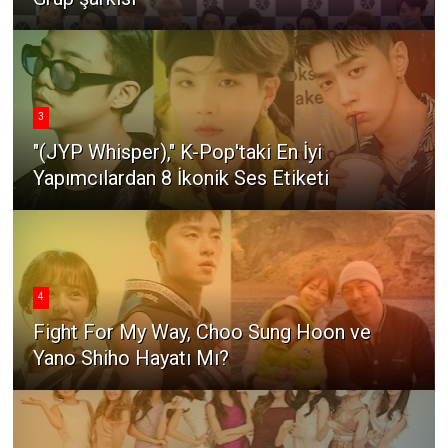
3
"(JYP Whisper)," K-Pop'taki En İyi
Yapımcılardan 8 İkonik Ses Etiketi
4
Fight For My Way, Choo Sung Hoon ve
Yano Shiho Hayatı Mı?